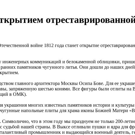
открытием отреставрированно
течественной войне 1812 года станет открытие отреставрирова
ену инженерных коммуникаций и белокаменной облицовки, прише
 ранних памятников чугунного литья. Они дошли до наших дней
окрытием.
одством главного архитектора Москвы Осипа Бове. Для ее укра
лавы, запряженную шестью конями. Все фигуры были отлиты на
ящий в ОМК).
ля украшения многих известных памятников истории и культуры
, чугунные напольные плиты для храма иконы Божией Матери «В
мволично, что в этом году мы празднуем не только 200-летие 
 с судьбой нашей страны. В Выксе отливали пушки и ядра для фр
талантливый промышленник и выдающийся военный деятель, ген