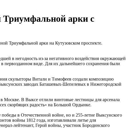
й Триумфальной арки с
нной Триумфальной арки на Кутузовском проспекте.
дшей в негодность из-за негативного воздействия окружающей
 в первозданном виде. Для их дальнейшего сохранения были
шения скульпторы Витали и Тимофеев создали композицию
 Выксунских заводах Баташевых-Шепелевых в Нижегородской
 в Москве. В Выксе отлили винтовые лестницы для арсенала
сех скорбящих радость» на Большой Ордынке.
победы в Отечественной войне, но и 255-летие Выксунского
онтов войны 1812 года, изготавливали литье для
ерал-лейтенант, Герой войны, участник Бородинского