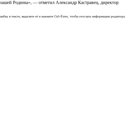
ля нашей Родины», — отметил Александр Кастравец, директор
шибку в тексте, выделите её и нажмите Ctrl+Enter, чтобы отослать информацию редактору.