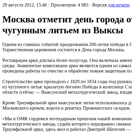
29 августа 2012, 15:46 · Просмотров: 4 983 · Версия
для печати
Москва отметит день города 
чугунным литьем из Выксы
Одним из главных событий празднования 200-летия победы в О
Торжественная церемония состоится в День города Москвы.
Реставрация арки длилась более полугода. Она включала зам
среды. Знаменитые композиции арки являются одним из самых
проведены работы по очистке и обработке новым защитным п
Строительство арки проходило с 1829 по 1834 годы под руков
из чугунного литья: крылатую богиню Победы в колеснице С
области (сейчас — Выксунский металлургический завод, вход
Кроме Триумфальной арки выксунское литье использовалось д
Московского кремля, ворота и решетку Провиантских складов
«Мы в ОМК гордимся легендарным прошлым нашей компании. Си
металлургического завода, судьба которого неразрывно связана
Триумфальной арки, здесь жил и работал Дмитрий Шепелев — 