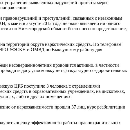
елях устранения выявленных нарушений приняты меры
 направлении.
и правонарушений и преступлений, связанных с незаконным
Н, в мае и в августе 2012 года не было выявлено ни одного
России по Нижегородской области было внесено представление,
 на территории округа наркотических средств. По телефонам
 в МРО УФСКН и ОМВД по Выксунскому району для
реди несовершеннолетних проводится активно, в частности
 проводить досуг, поскольку нет физкультурно-оздоровительных
сунскую ЦРБ поступило 3 человека с отравлениями
ских средств в образовательных учреждениях, на дискотеках,
 улицах, либо в других помещениях.
чение от наркозависимости прошли 37 лиц, курс реабилитации
получить оценку эффективности работы правоохранительных