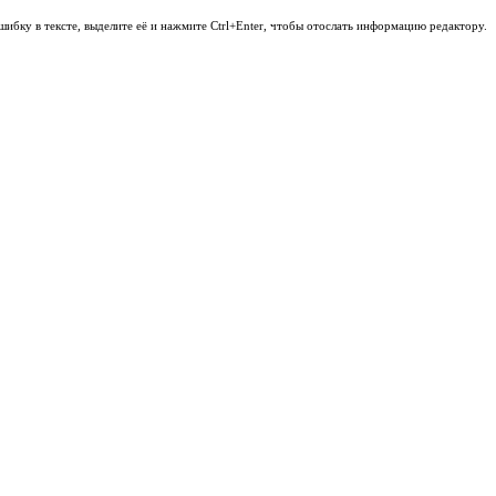
шибку в тексте, выделите её и нажмите Ctrl+Enter, чтобы отослать информацию редактору.