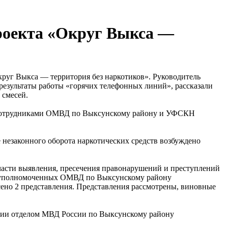
роекта «Округ Выкса —
круг Выкса — территория без наркотиков». Руководитель
езультаты работы «горячих телефонных линий», рассказали
 смесей.
» сотрудниками ОМВД по Выксунскому району и УФСКН
 незаконного оборота наркотических средств возбуждено
асти выявления, пресечения правонарушений и преступлений
вых уполномоченных ОМВД по Выксунскому району
но 2 представления. Представления рассмотрены, виновные
нении отделом МВД России по Выксунскому району