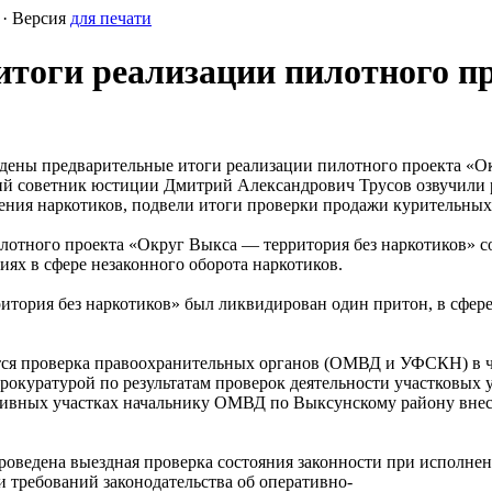
· Версия
для печати
итоги реализации пилотного п
ведены предварительные итоги реализации пилотного проекта «О
ий советник юстиции Дмитрий Александрович Трусов озвучили р
ления наркотиков, подвели итоги проверки продажи курительных
илотного проекта «Округ Выкса — территория без наркотиков
ях в сфере незаконного оборота наркотиков.
итория без наркотиков» был ликвидирован один притон, в сфере
тся проверка правоохранительных органов (ОМВД и УФСКН) в ч
у прокуратурой по результатам проверок деятельности участко
ивных участках начальнику ОМВД по Выксунскому району внесе
 проведена выездная проверка состояния законности при испол
ребований законодательства об оперативно-