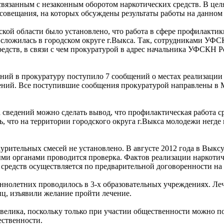
связанным с незаконным оборотом наркотических средств. В ц
совещания, на которых обсуждены результаты работы на данном
й области было установлено, что работа в сфере профилактик
 сложилась в городском округе г.Выкса. Так, сотрудниками УФСК
редств, в связи с чем прокуратурой в адрес начальника УФСКН 
ений в прокуратуру поступило 7 сообщений о местах реализации
щений. Все поступившие сообщения прокуратурой направлены
 сведений можно сделать вывод, что профилактическая работа с
, что на территории городского округа г.Выкса молодежи негде
курительных смесей не установлено. В августе 2012 года в Вык
и органами проводится проверка. Фактов реализации наркотиче
 средств осуществляется по предварительной договоренности на
ннолетних проводилось в 3-х образовательных учреждениях. Ле
иц, изъявили желание пройти лечение.
велика, поскольку только при участии общественности можно 
ественности.