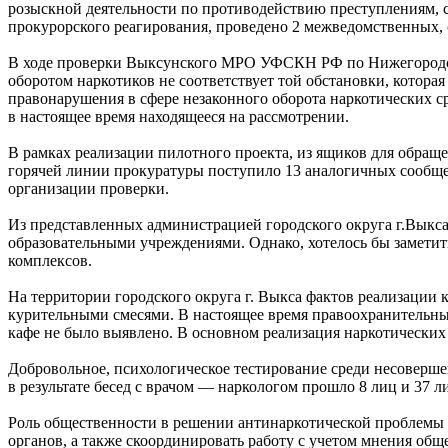
розыскной деятельности по противодействию преступлениям, 
прокурорского реагирования, проведено 2 межведомственных, 
В ходе проверки Выксунского МРО УФСКН РФ по Нижегородско
оборотом наркотиков не соответствует той обстановки, которая
правонарушения в сфере незаконного оборота наркотических с
в настоящее время находящееся на рассмотрении.
В рамках реализации пилотного проекта, из ящиков для обращ
горячей линии прокуратуры поступило 13 аналогичных сооб
организации проверки.
Из представленных администрацией городского округа г.Выкса
образовательными учреждениями. Однако, хотелось бы заметить
комплексов.
На территории городского округа г. Выкса фактов реализации 
курительными смесями. В настоящее время правоохранительным
кафе не было выявлено. В основном реализация наркотических
Добровольное, психологическое тестирование среди несоверше
в результате бесед с врачом — наркологом прошло 8 лиц и 37 л
Роль общественности в решении антинаркотической проблемы 
органов, а также скоординировать работу с учетом мнения общ