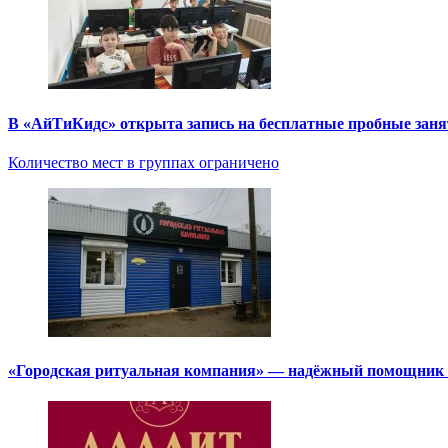
В «АйТиКидс» открыта запись на бесплатные пробные зан
Количество мест в группах ограничено
«Городская ритуальная компания» — надёжный помощник в