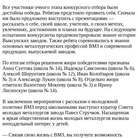
Все участники очного этапа конкурсного отбора были
достойны победы. Ребятам предстояло проявить себя. Сначала
им было предложено выступить с презентациями —
рассказать о себе, своей школе, учителях, о своих мечтах,
увлечениях, достижениях и планах на будущее. На следующем
испытании конкурсанты продемонстрировали знание истории
Выксунских заводов. Также ребята соревновались в знании
основных металлургических профессий ВМЗ и современной
продукции, выпускаемой заводом.
По итогам отбора решением жюри победителями признаны
Анна Суетова (школа № 14), Надежда Самсонова (школа № 6),
Алексей Шерунтаев (школа № 12), Иван Колобзаров (школа
№ 3) и Александр Лукин (школа № 8). Отдельно жюри
отметило Валентину Мокееву (школа № 3) и Ирину
Лисинскую (школа № 14).
В заключении мероприятия с рассказом о молодежной
политике ВМЗ перед школьниками выступил куратор Совета
молодых металлургов завода Павел Стручков. Насыщенная
и яркая общественная жизнь молодых металлургов вызвала
неподдельный интерес у детей.
— Связав свою жизнь с ВМЗ, вы получите возможность