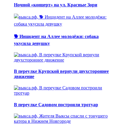
Ночной «концерт» на ул. Красные Зори
🐕 Инцидент на Аллее молодёжи: собака
укусила девушку
В переулке Крупской вернули двухстороннее
движение
В переулке Садовом построили тротуар