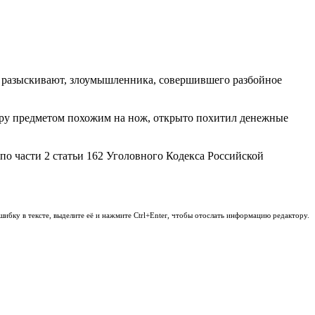
 разыскивают, злоумышленника, совершившего разбойное
еру предметом похожим на нож, открыто похитил денежные
по части 2 статьи 162 Уголовного Кодекса Российской
шибку в тексте, выделите её и нажмите Ctrl+Enter, чтобы отослать информацию редактору.