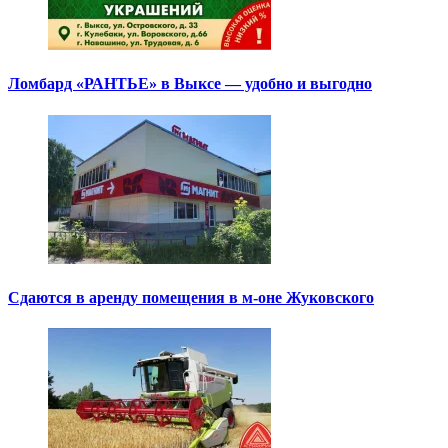
Ломбард «РАНТЬЕ» в Выксе — удобно и выгодно
Сдаются в аренду помещения в м-оне Жуковского