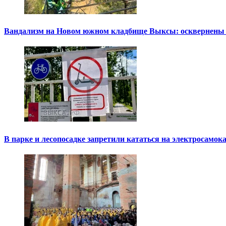
Вандализм на Новом южном кладбище Выксы: осквернены
В парке и лесопосадке запретили кататься на электросамок