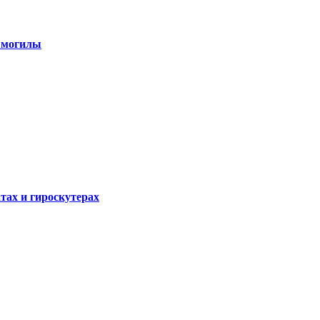
 могилы
атах и гироскутерах