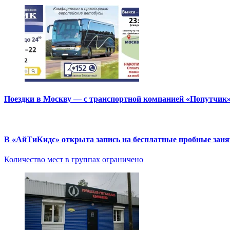
Поездки в Москву — с транспортной компанией «Попутчик
В «АйТиКидс» открыта запись на бесплатные пробные зан
Количество мест в группах ограничено