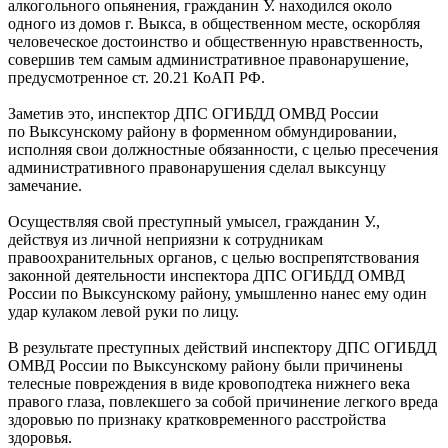
алкогольного опьянения, гражданин У. находился около
одного из домов г. Выкса, в общественном месте, оскорбляя
человеческое достоинство и общественную нравственность,
совершив тем самым административное правонарушение,
предусмотренное ст. 20.21 КоАП РФ.
Заметив это, инспектор ДПС ОГИБДД ОМВД России
по Выксунскому району в форменном обмундировании,
исполняя свои должностные обязанности, с целью пресечения
административного правонарушения сделал выксунцу
замечание.
Осуществляя свой преступный умысел, гражданин У.,
действуя из личной неприязни к сотрудникам
правоохранительных органов, с целью воспрепятствования
законной деятельности инспектора ДПС ОГИБДД ОМВД
России по Выксунскому району, умышленно нанес ему один
удар кулаком левой руки по лицу.
В результате преступных действий инспектору ДПС ОГИБДД
ОМВД России по Выксунскому району были причинены
телесные повреждения в виде кровоподтека нижнего века
правого глаза, повлекшего за собой причинение легкого вреда
здоровью по признаку кратковременного расстройства
здоровья.