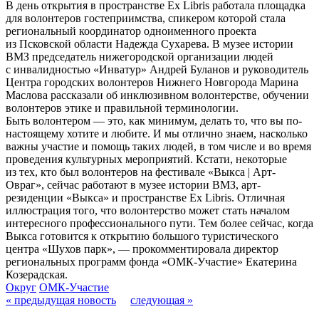
В день открытия в пространстве Ex Libris работала площадка
для волонтеров гостеприимства, спикером которой стала
региональный координатор одноименного проекта
из Псковской области Надежда Сухарева. В музее истории
ВМЗ председатель нижегородской организации людей
с инвалидностью «Инватур» Андрей Буланов и руководитель
Центра городских волонтеров Нижнего Новгорода Марина
Маслова рассказали об инклюзивном волонтерстве, обучении
волонтеров этике и правильной терминологии.
Быть волонтером — это, как минимум, делать то, что вы по-
настоящему хотите и любите. И мы отлично знаем, насколько
важны участие и помощь таких людей, в том числе и во время
проведения культурных мероприятий. Кстати, некоторые
из тех, кто был волонтеров на фестивале «Выкса | Арт-
Овраг», сейчас работают в музее истории ВМЗ, арт-
резиденции «Выкса» и пространстве Ex Libris. Отличная
иллюстрация того, что волонтерство может стать началом
интересного профессионального пути. Тем более сейчас, когда
Выкса готовится к открытию большого туристического
центра «Шухов парк», — прокомментировала директор
региональных программ фонда «ОМК-Участие» Екатерина
Козерадская.
Округ
ОМК-Участие
« предыдущая новость
следующая »