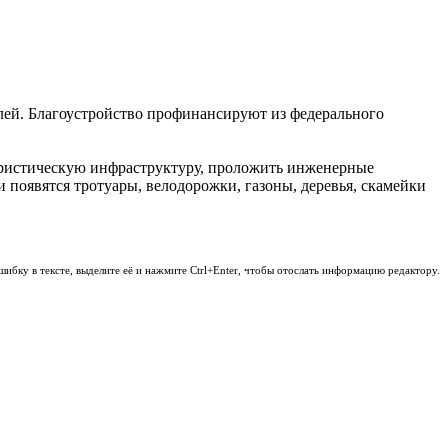
лей. Благоустройство профинансируют из федерального
 туристическую инфраструктуру, проложить инженерные
 появятся тротуары, велодорожки, газоны, деревья, скамейки
шибку в тексте, выделите её и нажмите Ctrl+Enter, чтобы отослать информацию редактору.