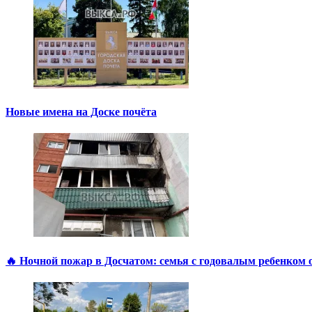
Новые имена на Доске почёта
🔥 Ночной пожар в Досчатом: семья с годовалым ребенком 