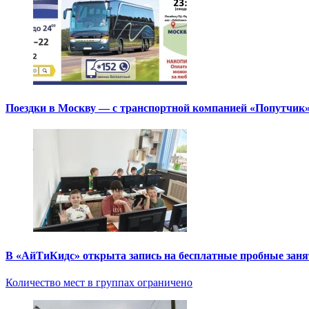
Поездки в Москву — с транспортной компанией «Попутчик
В «АйТиКидс» открыта запись на бесплатные пробные зан
Количество мест в группах ограничено