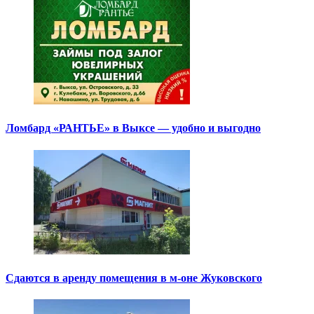
Ломбард «РАНТЬЕ» в Выксе — удобно и выгодно
Сдаются в аренду помещения в м-оне Жуковского