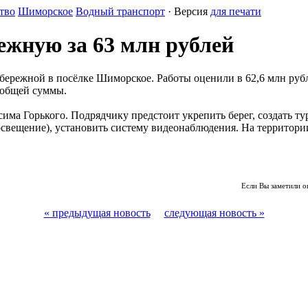
тво
Шиморское
Водный транспорт
· Версия
для печати
жную за 63 млн рублей
абережной в посёлке Шиморское. Работы оценили в 62,6 млн руб
 общей суммы.
ксима Горького. Подрядчику предстоит укрепить берег, создать
свещение), установить систему видеонаблюдения. На территории
Если Вы заметили о
« предыдущая новость
следующая новость »