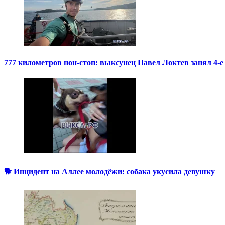
777 километров нон-стоп: выксунец Павел Локтев занял 4-е
🐕 Инцидент на Аллее молодёжи: собака укусила девушку