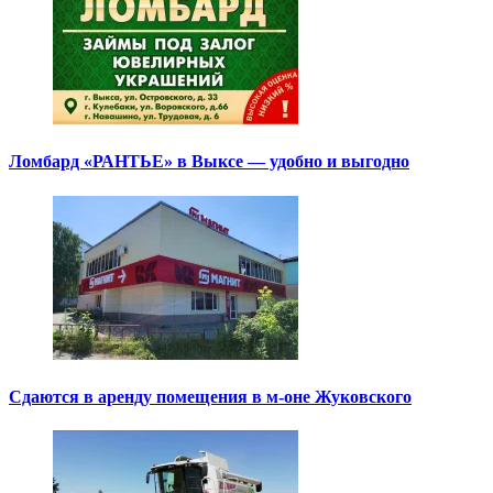
Ломбард «РАНТЬЕ» в Выксе — удобно и выгодно
Сдаются в аренду помещения в м-оне Жуковского