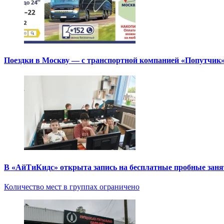
Поездки в Москву — с транспортной компанией «Попутчик
В «АйТиКидс» открыта запись на бесплатные пробные зан
Количество мест в группах ограничено