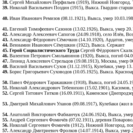
38.
Сергей Михайлович Перфильев (1919), Нижний Новгород. 
39.
Николай Васильевич Поздин (1915), Выкса. Гвардии старш
40.
Иван Иванович Ремизов (08.11.1921), Выкса, умер 10.03.19
41.
Евгений Тимофеевич Сазонов (13.02.1926), Выкса, умер 20.
42.
Александр Алексеевич Сапогов (24.09.1918), село Илёв, Во
43.
Александр Фёдорович Сёмочкин (14.10.1920), Ардатов, умер
44.
Вениамин Иванович Сёмушкин (1922), Выкса. Сержант
45. Герой Социалистического Труда
Сергей Фёдорович Скалкин
46.
Валентин Петрович Смольянинов (1920), Выкса, погиб 04.0
47.
Леонид Алексеевич Стрельцов (19.08.1913), Москва, умер 0
48.
Василий Васильевич Сухов (31.12.1915), Кулебаки, умер 1
49.
Борис Григорьевич Суховодов (10.05.1925), Выкса. Красно
50.
Павел Фёдорович Таракашкин (1918), Выкса, погиб 24.05.1
51.
Николай Александрович Тебенихин (15.02.1901), Касимов, у
52.
Сергей Титович Титков (16.09.1911), Каменское (Днепродзе
53.
Дмитрий Михайлович Уланов (09.08.1917), Кулебаки (жил в
54.
Анатолий Викторович Фабианчук (24.06.1924), Выкса, умер
55.
Андрей Сергеевич Фомичёв (07.02.1911), деревня Поварово,
56.
Николай Сергеевич Фомичёв (1912), Нижний Новгород, пог
57.
Александр Дмитриевич Фролков (14.07.1914), Выкса, умер 