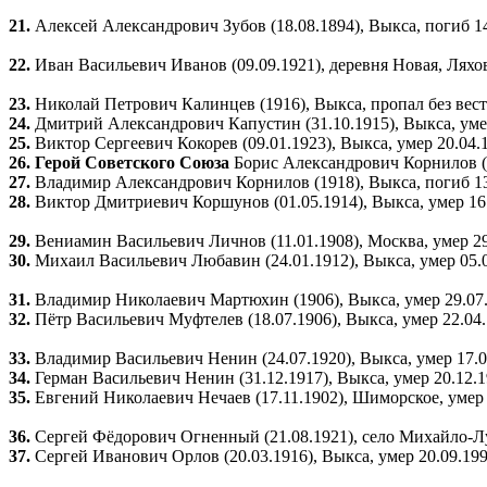
21.
Алексей Александрович Зубов (18.08.1894), Выкса, погиб 1
22.
Иван Васильевич Иванов (09.09.1921), деревня Новая, Ляхо
23.
Николай Петрович Калинцев (1916), Выкса, пропал без вес
24.
Дмитрий Александрович Капустин (31.10.1915), Выкса, умер
25.
Виктор Сергеевич Кокорев (09.01.1923), Выкса, умер 20.04
26. Герой Советского Союза
Борис Александрович Корнилов (2
27.
Владимир Александрович Корнилов (1918), Выкса, погиб 1
28.
Виктор Дмитриевич Коршунов (01.05.1914), Выкса, умер 16
29.
Вениамин Васильевич Личнов (11.01.1908), Москва, умер 2
30.
Михаил Васильевич Любавин (24.01.1912), Выкса, умер 05.
31.
Владимир Николаевич Мартюхин (1906), Выкса, умер 29.07
32.
Пётр Васильевич Муфтелев (18.07.1906), Выкса, умер 22.04
33.
Владимир Васильевич Ненин (24.07.1920), Выкса, умер 17.
34.
Герман Васильевич Ненин (31.12.1917), Выкса, умер 20.12.
35.
Евгений Николаевич Нечаев (17.11.1902), Шиморское, умер
36.
Сергей Фёдорович Огненный (21.08.1921), село Михайло-Лу
37.
Сергей Иванович Орлов (20.03.1916), Выкса, умер 20.09.19