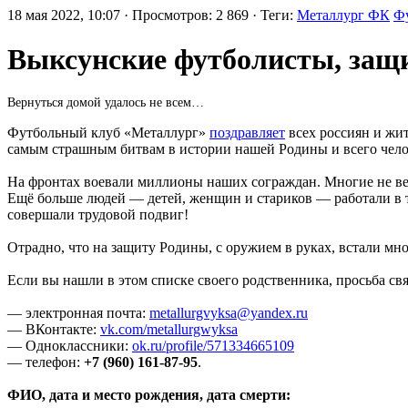
18 мая 2022, 10:07 · Просмотров: 2 869 · Теги:
Металлург ФК
Ф
Выксунские футболисты, защ
Вернуться домой удалось не всем…
Футбольный клуб «Металлург»
поздравляет
всех россиян и жи
самым страшным битвам в истории нашей Родины и всего чело
На фронтах воевали миллионы наших сограждан. Многие не ве
Ещё больше людей — детей, женщин и стариков — работали в т
совершали трудовой подвиг!
Отрадно, что на защиту Родины, с оружием в руках, встали м
Если вы нашли в этом списке своего родственника, просьба св
— электронная почта:
metallurgvyksa@yandex.ru
— ВКонтакте:
vk.com/metallurgwyksa
— Одноклассники:
ok.ru/profile/571334665109
— телефон:
+7 (960) 161-87-95
.
ФИО, дата и место рождения, дата смерти: