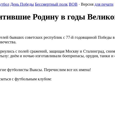
утбол
День Победы
Бессмертный полк
ВОВ
· Версия
для печати
итившие Родину в годы Велико
телей бывших советских республик с 77-й годовщиной Победы в
вечества.
рнулись с полей сражений, защищая Москву и Сталинград, снима
ылу: днём и ночью изготавливали боеприпасы, орудия, танки и 
ногие футболисты Выксы. Перечислим все их имена!
язаться с футбольным клубом: