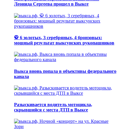
Леонида Сергеева прошел в Выксе
🥋 6 золотых, 3 серебряных, 4 бронзовых:
мощный результат выксунских рукопашников
Выкса вновь попала в объективы федерального
канала
Разыскивается водитель мотоцикла,
скрывшийся с места ДТП в Выксе