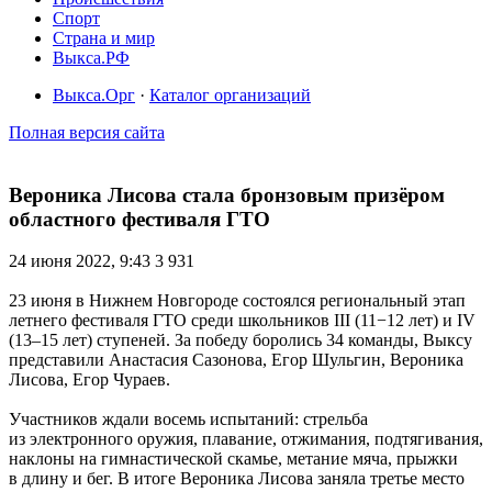
Спорт
Страна и мир
Выкса.РФ
Выкса.Орг
·
Каталог организаций
Полная версия сайта
Вероника Лисова стала бронзовым призёром
областного фестиваля ГТО
24 июня 2022, 9:43
3 931
23 июня в Нижнем Новгороде состоялся региональный этап
летнего фестиваля ГТО среди школьников III (11−12 лет) и IV
(13–15 лет) ступеней. За победу боролись 34 команды, Выксу
представили Анастасия Сазонова, Егор Шульгин, Вероника
Лисова, Егор Чураев.
Участников ждали восемь испытаний: стрельба
из электронного оружия, плавание, отжимания, подтягивания,
наклоны на гимнастической скамье, метание мяча, прыжки
в длину и бег. В итоге Вероника Лисова заняла третье место