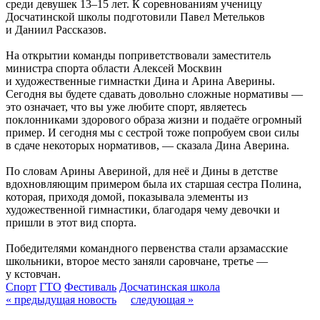
среди девушек 13–15 лет. К соревнованиям ученицу
Досчатинской школы подготовили Павел Метельков
и Даниил Рассказов.
На открытии команды поприветствовали заместитель
министра спорта области Алексей Москвин
и художественные гимнастки Дина и Арина Аверины.
Сегодня вы будете сдавать довольно сложные нормативы —
это означает, что вы уже любите спорт, являетесь
поклонниками здорового образа жизни и подаёте огромный
пример. И сегодня мы с сестрой тоже попробуем свои силы
в сдаче некоторых нормативов, — сказала Дина Аверина.
По словам Арины Авериной, для неё и Дины в детстве
вдохновляющим примером была их старшая сестра Полина,
которая, приходя домой, показывала элементы из
художественной гимнастики, благодаря чему девочки и
пришли в этот вид спорта.
Победителями командного первенства стали арзамасские
школьники, второе место заняли саровчане, третье —
у кстовчан.
Спорт
ГТО
Фестиваль
Досчатинская школа
« предыдущая новость
следующая »