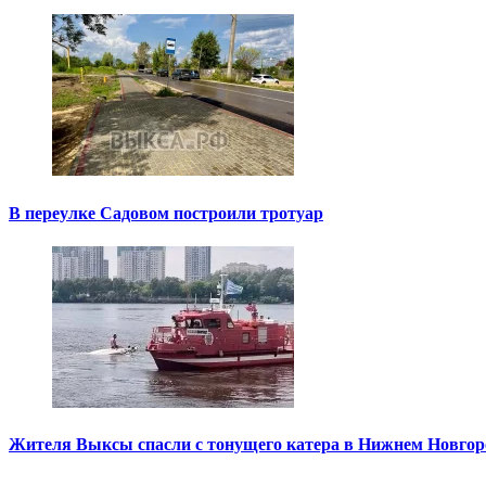
В переулке Садовом построили тротуар
Жителя Выксы спасли с тонущего катера в Нижнем Новгор