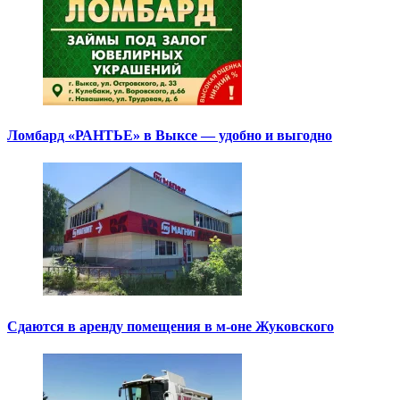
Ломбард «РАНТЬЕ» в Выксе — удобно и выгодно
Сдаются в аренду помещения в м-оне Жуковского