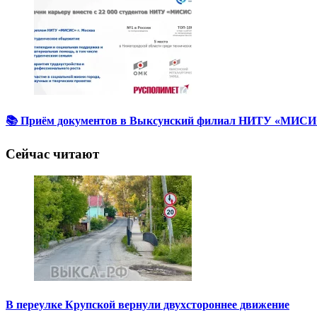
📚 Приём документов в Выксунский филиал НИТУ «МИСИС
Сейчас читают
В переулке Крупской вернули двухстороннее движение