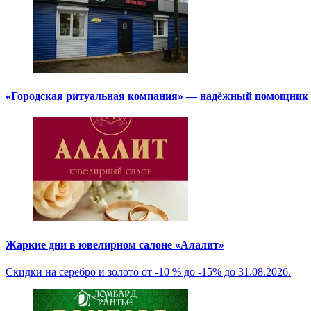
«Городская ритуальная компания» — надёжный помощник в
Жаркие дни в ювелирном салоне «Алалит»
Скидки на серебро и золото от -10 % до -15% до 31.08.2026.