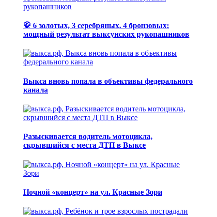
🥋 6 золотых, 3 серебряных, 4 бронзовых:
мощный результат выксунских рукопашников
Выкса вновь попала в объективы федерального
канала
Разыскивается водитель мотоцикла,
скрывшийся с места ДТП в Выксе
Ночной «концерт» на ул. Красные Зори