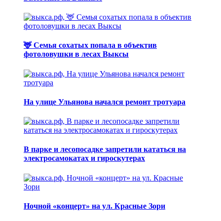
🦌 Семья сохатых попала в объектив
фотоловушки в лесах Выксы
На улице Ульянова начался ремонт тротуара
В парке и лесопосадке запретили кататься на
электросамокатах и гироскутерах
Ночной «концерт» на ул. Красные Зори