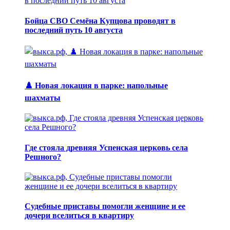
Бойца СВО Семёна Купцова проводят в
последний путь 10 августа
♟️ Новая локация в парке: напольные
шахматы
Где стояла древняя Успенская церковь села
Решного?
Судебные приставы помогли женщине и ее
дочери вселиться в квартиру