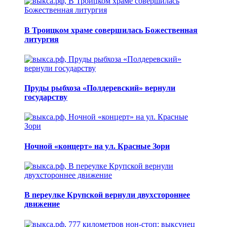
В Троицком храме совершилась Божественная
литургия
Пруды рыбхоза «Полдеревский» вернули
государству
Ночной «концерт» на ул. Красные Зори
В переулке Крупской вернули двухстороннее
движение