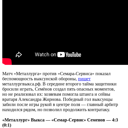
Матч «Металлурга» против «Семара-Сервиса» показал
беспомощность выксунской обороны,
пишет
металлургвыкса.рф. В середине второго тайма защитники
бросили играть, Семёнов создал пять опасных моментов,
но не реализовал их: хозяевам помогла штанга и сейвы
вратаря Александра Жирнова. Победный гол выксунцы
забили после игры рукой в центре поля — главный арбитр
находился рядом, но позволил продолжить контратаку.
«Металлург» Выкса — «Семар-Сервис» Семенов — 4:3
(0:1)