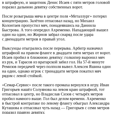
в штрафную, и защитник Денис Исаев с пяти метров головой
поразил дальнюю девятку собственных ворот.
После розыгрыша мяча в центре поля «Металлург» потерял
концентрацию. Залётин отпасовал назад, но Михаил
Колонтаев пропустил мяч, понадеявшись на Даниила
Быстрова. А того опередил Ахременко. Нападающий вышел
один на один, но Жирнов забрал снаряд после удара
с двенадцати метров в правый угол.
Выксунцы отыгрались после перерыва. Арбитр назначил
штрафной на правом фланге в двадцати пяти метрах от ворот.
Исаев пробил в ближнюю девятку: голкипер выронил мяч
из рук, и Тарасов из вратарской забил гол. На 57-й минуте
Ремизов передачей через полполя вывел Алексея Яшина один
на один, однако игрок с тринадцати метров покатил мяч
рядом с левой стойкой.
«Семар-Сервис» после такого промаха вернулся в игру. Иван
Григорьев нашёл Солуянова на левом краю штрафной, тот
отпасовал в центр, но Владислав Сизов с четырёх метров
пробил намного выше. Гол был делом времени. Ахременко
в быстрой контратаке по левому флангу обыграл Александра
Куташова и отпасовал чуть назад — Григорьев с семи метров
поразил правую девятку.