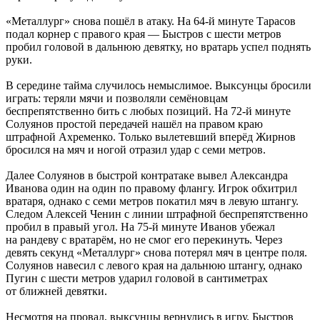
«Металлург» снова пошёл в атаку. На 64-й минуте Тарасов
подал корнер с правого края — Быстров с шести метров
пробил головой в дальнюю девятку, но вратарь успел поднять
руки.
В середине тайма случилось немыслимое. Выксунцы бросили
играть: теряли мячи и позволяли семёновцам
беспрепятственно бить с любых позиций. На 72-й минуте
Солуянов простой передачей нашёл на правом краю
штрафной Ахременко. Только вылетевший вперёд Жирнов
бросился на мяч и ногой отразил удар с семи метров.
Далее Солуянов в быстрой контратаке вывел Александра
Иванова один на один по правому флангу. Игрок обхитрил
вратаря, однако с семи метров покатил мяч в левую штангу.
Следом Алексей Ченин с линии штрафной беспрепятственно
пробил в правый угол. На 75-й минуте Иванов убежал
на рандеву с вратарём, но не смог его перекинуть. Через
девять секунд «Металлург» снова потерял мяч в центре поля.
Солуянов навесил с левого края на дальнюю штангу, однако
Пугин с шести метров ударил головой в сантиметрах
от ближней девятки.
Несмотря на провал, выксунцы вернулись в игру. Быстров