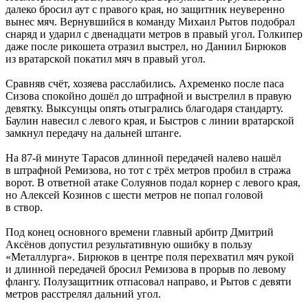
далеко бросил аут с правого края, но защитник неуверенно
вынес мяч. Вернувшийся в команду Михаил Рытов подобрал
снаряд и ударил с двенадцати метров в правый угол. Голкипер
даже после рикошета отразил выстрел, но Даниил Бирюков
из вратарской покатил мяч в правый угол.
Сравняв счёт, хозяева расслабились. Ахременко после паса
Сизова спокойно дошёл до штрафной и выстрелил в правую
девятку. Выксунцы опять отыгрались благодаря стандарту.
Баулин навесил с левого края, и Быстров с линии вратарской
замкнул передачу на дальней штанге.
На 87-й минуте Тарасов длинной передачей налево нашёл
в штрафной Ремизова, но тот с трёх метров пробил в стража
ворот. В ответной атаке Солуянов подал корнер с левого края,
но Алексей Козинов с шести метров не попал головой
в створ.
Под конец основного времени главный арбитр Дмитрий
Аксёнов допустил результативную ошибку в пользу
«Металлурга». Бирюков в центре поля перехватил мяч рукой
и длинной передачей бросил Ремизова в прорыв по левому
флангу. Полузащитник отпасовал направо, и Рытов с девяти
метров расстрелял дальний угол.