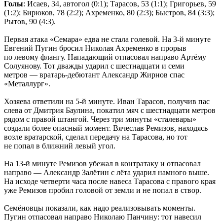
Голы
: Исаев, 34, автогол (0:1); Тарасов, 53 (1:1); Григорьев, 59
(1:2); Бирюков, 78 (2:2); Ахременко, 80 (2:3); Быстров, 84 (3:3);
Рытов, 90 (4:3).
Первая атака «Семара» едва не стала голевой. На 3-й минуте
Евгений Пугин бросил Николая Ахременко в прорыв
по левому флангу. Нападающий отпасовал направо Артёму
Солуянову. Тот дважды ударил с шестнадцати и семи
метров — вратарь-дебютант Александр Жирнов спас
«Металлург».
Хозяева ответили на 5-й минуте. Иван Тарасов, получив пас
слева от Дмитрия Баулина, покатил мяч с шестнадцати метров
рядом с правой штангой. Через три минуты «сталевары»
создали более опасный момент. Вячеслав Ремизов, находясь
возле вратарской, сделал передачу на Тарасова, но тот
не попал в ближний левый угол.
На 13-й минуте Ремизов убежал в контратаку и отпасовал
направо — Александр Залётин с лёта ударил намного выше.
На исходе четверти часа после навеса Тарасова с правого края
уже Ремизов пробил головой от земли и не попал в створ.
Семёновцы показали, как надо реализовывать моменты.
Пугин отпасовал направо Николаю Панчину: тот навесил