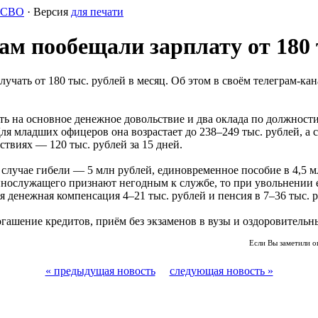
СВО
· Версия
для печати
м пообещали зарплату от 180 
чать от 180 тыс. рублей в месяц. Об этом в своём телеграм-ка
ь на основное денежное довольствие и два оклада по должности
Для младших офицеров она возрастает до 238–249 тыс. рублей, а
ствиях — 120 тыс. рублей за 15 дней.
случае гибели — 5 млн рублей, единовременное пособие в 4,5 мл
военнослужащего признают негодным к службе, то при увольнени
ая денежная компенсация 4–21 тыс. рублей и пенсия в 7–36 тыс. 
гашение кредитов, приём без экзаменов в вузы и оздоровительн
Если Вы заметили о
« предыдущая новость
следующая новость »