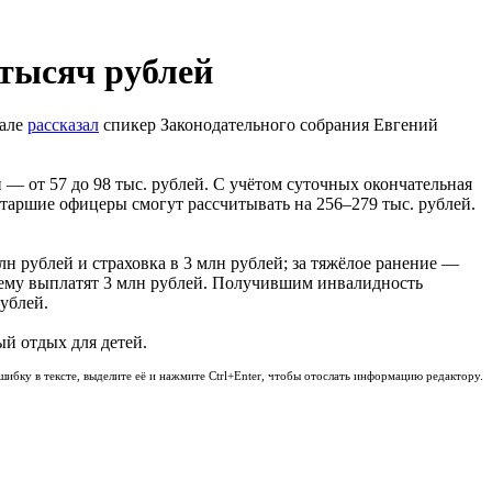
тысяч рублей
нале
рассказал
спикер Законодательного собрания Евгений
 — от 57 до 98 тыс. рублей. С учётом суточных окончательная
 старшие офицеры смогут рассчитывать на 256–279 тыс. рублей.
н рублей и страховка в 3 млн рублей; за тяжёлое ранение —
и ему выплатят 3 млн рублей. Получившим инвалидность
рублей.
ый отдых для детей.
шибку в тексте, выделите её и нажмите Ctrl+Enter, чтобы отослать информацию редактору.