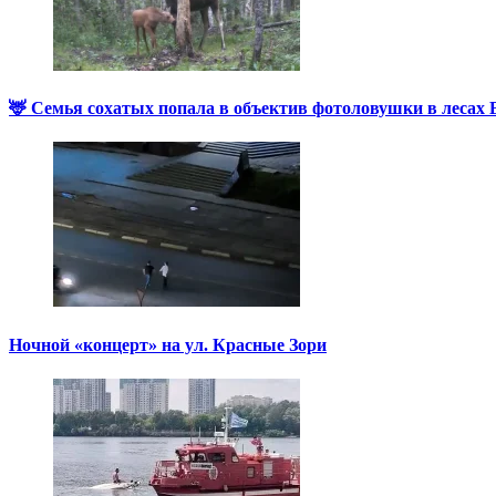
🦌 Семья сохатых попала в объектив фотоловушки в лесах
Ночной «концерт» на ул. Красные Зори