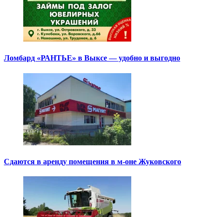
Ломбард «РАНТЬЕ» в Выксе — удобно и выгодно
Сдаются в аренду помещения в м-оне Жуковского