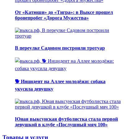
От «Катюши» до «Тигра»: в Выксе прошел
бронепробег «Дорога Мужества»
В переулке Садовом построили тротуар
🐕 Инцидент на Аллее молодёжи: собака
укусила девушку
Юная выксунская футболистка стала первой
девушкой в клубе «Послушный мяч 100»
Товары и услуги