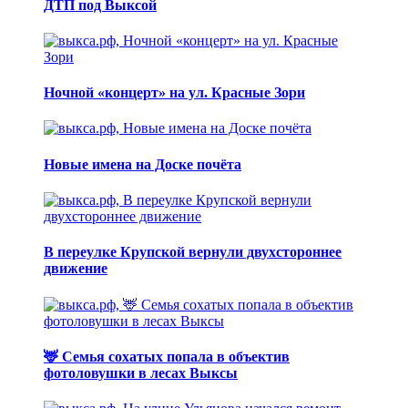
ДТП под Выксой
Ночной «концерт» на ул. Красные Зори
Новые имена на Доске почёта
В переулке Крупской вернули двухстороннее
движение
🦌 Семья сохатых попала в объектив
фотоловушки в лесах Выксы