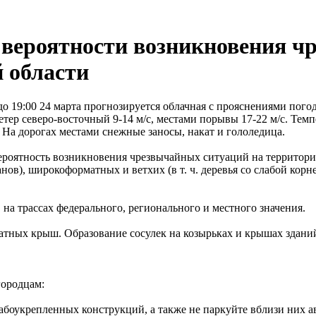
 вероятности возникновения 
 области
 19:00 24 марта прогнозируется облачная с прояснениями пого
етер северо-восточный 9-14 м/с, местами порывы 17-22 м/с. Тем
. На дорогах местами снежные заносы, накат и гололедица.
я вероятность возникновения чрезвычайных ситуаций на террито
ранов), широкоформатных и ветхих (в т. ч. деревья со слабой к
на трассах федерального, регионального и местного значения.
катных крыш. Образование сосулек на козырьках и крышах здани
городцам:
лабоукрепленных конструкций, а также не паркуйте вблизи них 