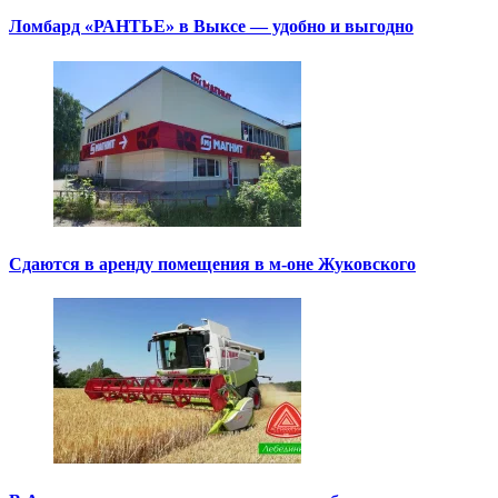
Ломбард «РАНТЬЕ» в Выксе — удобно и выгодно
Сдаются в аренду помещения в м-оне Жуковского