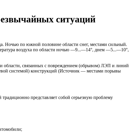
чрезвычайных ситуаций
да. Ночью по южной половине области снег, местами сильный.
пература воздуха по области ночью —9...—14°, днем —5...—10°,
рии области, связанных с повреждением (обрывом) ЛЭП и линий
орневой системой) конструкций (Источник — местами порывы
й традиционно представляет собой серьезную проблему
автомобили;