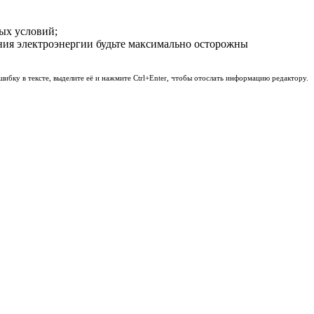
ых условий;
ения электроэнергии будьте максимально осторожны
шибку в тексте, выделите её и нажмите Ctrl+Enter, чтобы отослать информацию редактору.