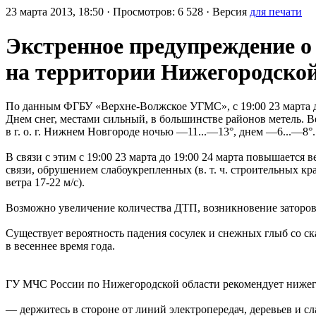
23 марта 2013, 18:50 · Просмотров: 6 528 · Версия
для печати
Экстренное предупреждение о
на территории Нижегородской
По данным ФГБУ «Верхне-Волжское УГМС», с 19:00 23 марта до
Днем снег, местами сильный, в большинстве районов метель. В
в г. о. г. Нижнем Новгороде ночью —11...—13°, днем —6...—8°
В связи с этим с 19:00 23 марта до 19:00 24 марта повышаетс
связи, обрушением слабоукрепленных (в. т. ч. строительных к
ветра 17-22 м/с).
Возможно увеличение количества ДТП, возникновение заторов 
Существует вероятность падения сосулек и снежных глыб со с
в весеннее время года.
ГУ МЧС России по Нижегородской области рекомендует ниже
— держитесь в стороне от линий электропередач, деревьев и с