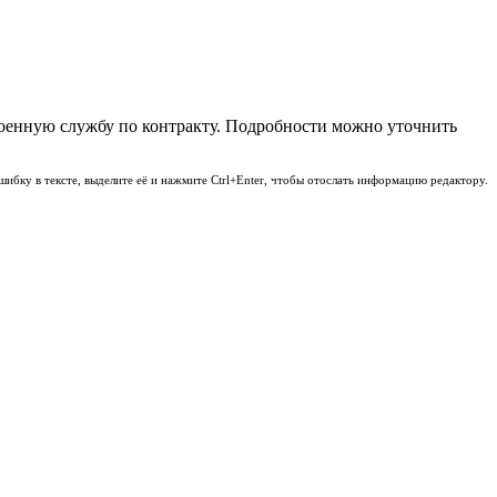
оенную службу по контракту. Подробности можно уточнить
шибку в тексте, выделите её и нажмите Ctrl+Enter, чтобы отослать информацию редактору.