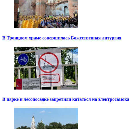
В Троицком храме совершилась Божественная литургия
В парке и лесопосадке запретили кататься на электросамок