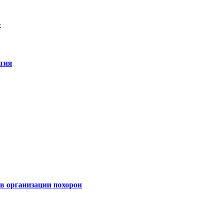
»
ятия
 организации похорон