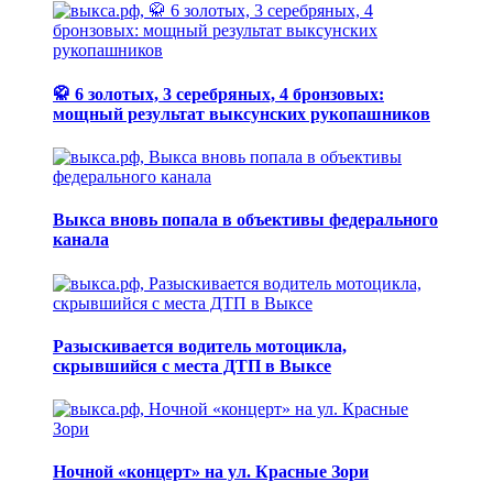
🥋 6 золотых, 3 серебряных, 4 бронзовых:
мощный результат выксунских рукопашников
Выкса вновь попала в объективы федерального
канала
Разыскивается водитель мотоцикла,
скрывшийся с места ДТП в Выксе
Ночной «концерт» на ул. Красные Зори