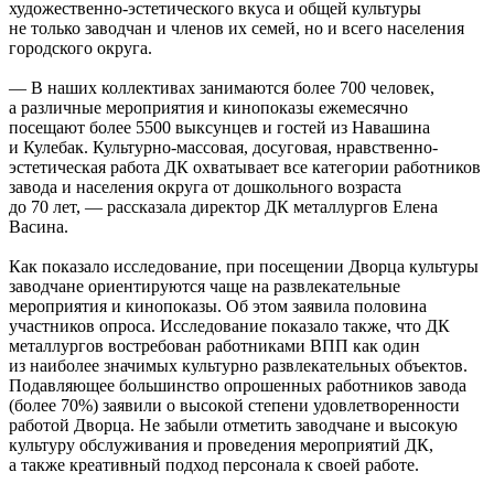
художественно-эстетического вкуса и общей культуры
не только заводчан и членов их семей, но и всего населения
городского округа.
— В наших коллективах занимаются более 700 человек,
а различные мероприятия и кинопоказы ежемесячно
посещают более 5500 выксунцев и гостей из Навашина
и Кулебак. Культурно-массовая, досуговая, нравственно-
эстетическая работа ДК охватывает все категории работников
завода и населения округа от дошкольного возраста
до 70 лет, — рассказала директор ДК металлургов Елена
Васина.
Как показало исследование, при посещении Дворца культуры
заводчане ориентируются чаще на развлекательные
мероприятия и кинопоказы. Об этом заявила половина
участников опроса. Исследование показало также, что ДК
металлургов востребован работниками ВПП как один
из наиболее значимых культурно развлекательных объектов.
Подавляющее большинство опрошенных работников завода
(более 70%) заявили о высокой степени удовлетворенности
работой Дворца. Не забыли отметить заводчане и высокую
культуру обслуживания и проведения мероприятий ДК,
а также креативный подход персонала к своей работе.