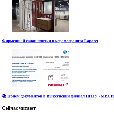
Фирменный салон плитки и керамогранита Laparet
📚 Приём документов в Выксунский филиал НИТУ «МИСИС
Сейчас читают