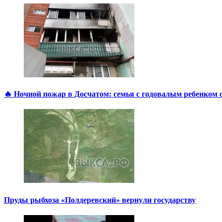
🔥 Ночной пожар в Досчатом: семья с годовалым ребенком 
Пруды рыбхоза «Полдеревский» вернули государству