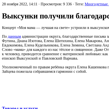
28 ноября 2022, 14:11 · Просмотров: 9 336 · Теги:
Многодетные 
Выксунки получили благодар
Концерт «Моя мама — лучшая на свете» устроили в выксунском
По
данным
администрации округа, благодарственные письма з
Футина, Диана Изотова, Елена Шитихина, Елена Макарова, Ана
Евдокимова, Елена Кудельникова, Елена Зимина, Светлана Ан
Слово «мама» для каждого из нас тёплое и священное. Даже От
к человеку, приводится сравнение с материнской любовью: как
епископ Выксунский и Павловский Варнава.
Уполномоченный по правам ребёнка округа Елена Кашенкова по
Зайцева пожелала собравшимся гармонии с собой.
Товары и услуги