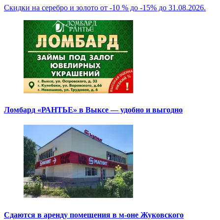
Скидки на серебро и золото от -10 % до -15% до 31.08.2026.
Ломбард «РАНТЬЕ» в Выксе — удобно и выгодно
Сдаются в аренду помещения в м-оне Жуковского