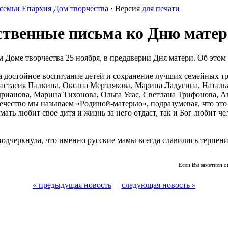
семьи
Епархия
Дом творчества
· Версия
для печати
ственные письма ко Дню мате
 Доме творчества 25 ноября, в преддверии Дня матери. Об этом
а достойное воспитание детей и сохранение лучших семейных т
стасия Палкина, Оксана Мерзлякова, Марина Ладугина, Наталья
дрианова, Марина Тихонова, Ольга Усас, Светлана Трифонова, 
ечество мы называем «Родиной-матерью», подразумевая, что это
 мать любит свое дитя и жизнь за него отдаст, так и Бог любит 
дчеркнула, что именно русские мамы всегда славились терпени
Если Вы заметили о
« предыдущая новость
следующая новость »