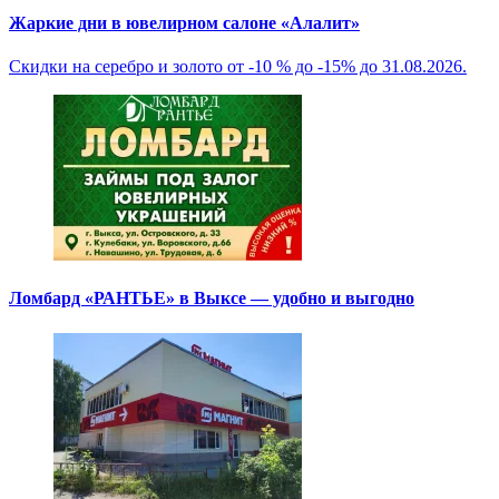
Жаркие дни в ювелирном салоне «Алалит»
Скидки на серебро и золото от -10 % до -15% до 31.08.2026.
Ломбард «РАНТЬЕ» в Выксе — удобно и выгодно