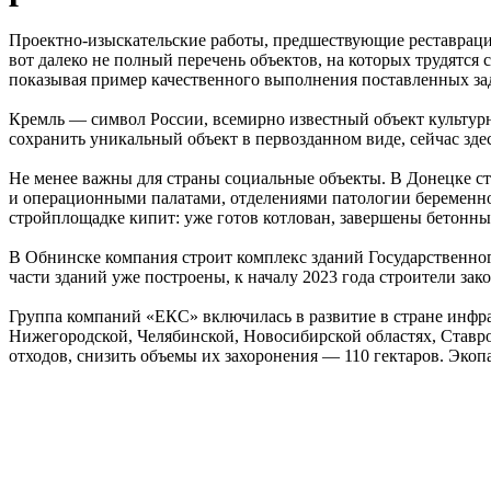
Проектно-изыскательские работы, предшествующие реставраци
вот далеко не полный перечень объектов, на которых трудятс
показывая пример качественного выполнения поставленных за
Кремль — символ России, всемирно известный объект культурн
сохранить уникальный объект в первозданном виде, сейчас зде
Не менее важны для страны социальные объекты. В Донецке с
и операционными палатами, отделениями патологии беременнос
стройплощадке кипит: уже готов котлован, завершены бетонны
В Обнинске компания строит комплекс зданий Государственно
части зданий уже построены, к началу 2023 года строители за
Группа компаний «ЕКС» включилась в развитие в стране инфр
Нижегородской, Челябинской, Новосибирской областях, Ставр
отходов, снизить объемы их захоронения — 110 гектаров. Эко