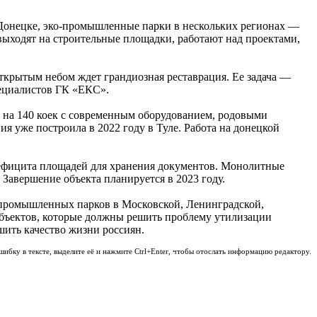
 Донецке, эко-промышленные парки в нескольких регионах —
выходят на строительные площадки, работают над проектами,
ткрытым небом ждет грандиозная реставрация. Ее задача —
пециалистов ГК «ЕКС».
 на 140 коек с современным оборудованием, родовыми
 уже построила в 2022 году в Туле. Работа на донецкой
дефицита площадей для хранения документов. Монолитные
 Завершение объекта планируется в 2023 году.
о-промышленных парков в Московской, Ленинградской,
объектов, которые должны решить проблему утилизации
шить качество жизни россиян.
шибку в тексте, выделите её и нажмите Ctrl+Enter, чтобы отослать информацию редактору.