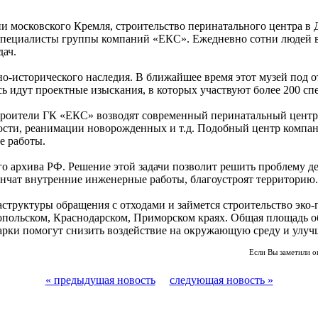
и московского Кремля, строительство перинатального центра в
я специалисты группы компаний «ЕКС». Ежедневно сотни людей 
дач.
о-исторического наследия. В ближайшее время этот музей под о
сь идут проектные изыскания, в которых участвуют более 200 с
троители ГК «ЕКС» возводят современный перинатальный центр
ти, реанимации новорожденных и т.д. Подобный центр компания
е работы.
го архива РФ. Решение этой задачи позволит решить проблему 
кончат внутренние инженерные работы, благоустроят территорию.
аструктуры обращения с отходами и займется строительство эк
опольском, Краснодарском, Приморском краях. Общая площадь 
парки помогут снизить воздействие на окружающую среду и улуч
Если Вы заметили о
« предыдущая новость
следующая новость »