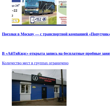
Поездки в Москву — с транспортной компанией «Попутчик
В «АйТиКидс» открыта запись на бесплатные пробные зан
Количество мест в группах ограничено