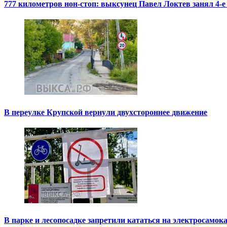
777 километров нон-стоп: выксунец Павел Локтев занял 4-е
В переулке Крупской вернули двухстороннее движение
В парке и лесопосадке запретили кататься на электросамок