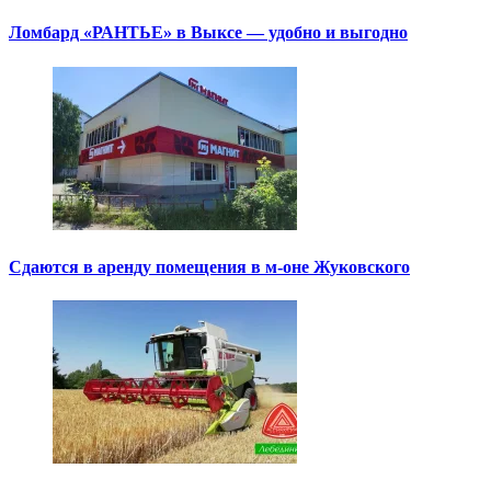
Ломбард «РАНТЬЕ» в Выксе — удобно и выгодно
Сдаются в аренду помещения в м-оне Жуковского