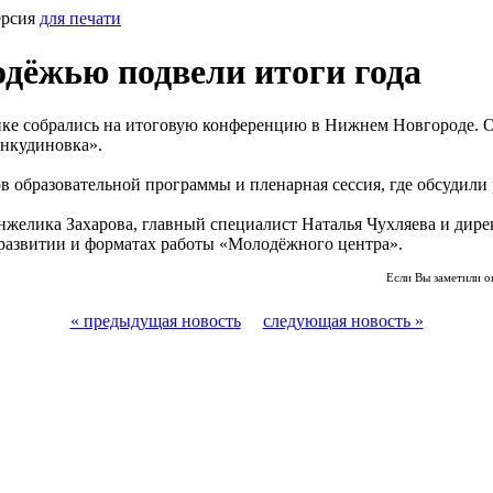
ерсия
для печати
одёжью подвели итоги года
ке собрались на итоговую конференцию в Нижнем Новгороде. О
Анкудиновка».
ов образовательной программы и пленарная сессия, где обсудили
желика Захарова, главный специалист Наталья Чухляева и дир
 развитии и форматах работы «Молодёжного центра».
Если Вы заметили о
« предыдущая новость
следующая новость »