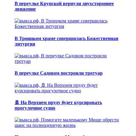
В переулке Крупской вернули двухстороннее
движение
В Троицком храме совершилась Божественная
литургия
В переулке Садовом построили тротуар
🚢 На Верхнем пруду будет курсировать
прогулочное судно