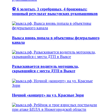
🥋 6 золотых, 3 серебряных, 4 бронзовых:
мощный результат выксунских рукопашников
Выкса вновь попала в объективы федерального
канала
Разыскивается водитель мотоцикла,
скрывшийся с места ДТП в Выксе
Ночной «концерт» на ул. Красные Зори