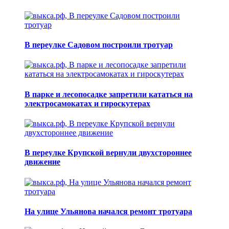
В переулке Садовом построили тротуар
В парке и лесопосадке запретили кататься на
электросамокатах и гироскутерах
В переулке Крупской вернули двухстороннее
движение
На улице Ульянова начался ремонт тротуара