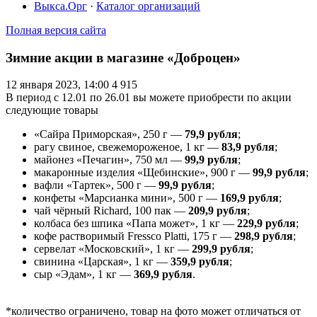
Выкса.Орг
·
Каталог организаций
Полная версия сайта
Зимние акции в магазине «Доброцен»
12 января 2023, 14:00
4 915
В период с 12.01 по 26.01 вы можете приобрести по акции
следующие товары
«Сайра Приморская», 250 г —
79,9 рубля
;
рагу свиное, свежемороженое, 1 кг —
83,9 рубля
;
майонез «Печагин», 750 мл —
99,9 рубля
;
макаронные изделия «Щебинские», 900 г —
99,9 рубля
;
вафли «Тартек», 500 г —
99,9 рубля
;
конфеты «Марсианка мини», 500 г —
169,9 рубля
;
чай чёрный Richard, 100 пак —
209,9 рубля
;
колбаса без шпика «Папа может», 1 кг —
229,9 рубля
;
кофе растворимый Fressco Platti, 175 г —
298,9 рубля
;
сервелат «Московский», 1 кг —
299,9 рубля
;
свинина «Царская», 1 кг —
359,9 рубля
;
сыр «Эдам», 1 кг —
369,9 рубля
.
*количество ограничено, товар на фото может отличаться от