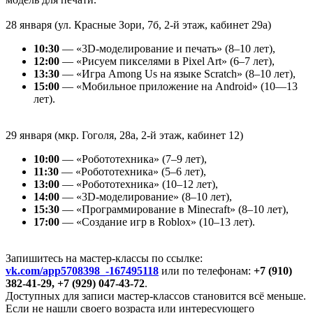
28 января (ул. Красные Зори, 7б, 2-й этаж, кабинет 29а)
10:30
— «3D-моделирование и печать» (8–10 лет),
12:00
— «Рисуем пикселями в Pixel Art» (6–7 лет),
13:30
— «Игра Among Us на языке Scratch» (8–10 лет),
15:00
— «Мобильное приложение на Android» (10—13
лет).
29 января (мкр. Гоголя, 28а, 2-й этаж, кабинет 12)
10:00
— «Робототехника» (7–9 лет),
11:30
— «Робототехника» (5–6 лет),
13:00
— «Робототехника» (10–12 лет),
14:00
— «3D-моделирование» (8–10 лет),
15:30
— «Программирование в Minecraft» (8–10 лет),
17:00
— «Создание игр в Roblox» (10–13 лет).
Запишитесь на мастер-классы по ссылке:
vk.com/app5708398_-167495118
или по телефонам:
+7 (910)
382-41-29, +7 (929) 047-43-72
.
Доступных для записи мастер-классов становится всё меньше.
Если не нашли своего возраста или интересующего