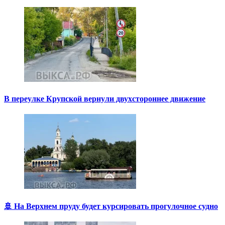
В переулке Крупской вернули двухстороннее движение
🚢 На Верхнем пруду будет курсировать прогулочное судно