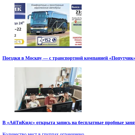
Поездки в Москву — с транспортной компанией «Попутчик
В «АйТиКидс» открыта запись на бесплатные пробные зан
Количество мест в группах ограничено