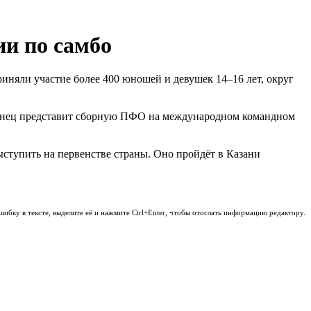
ии по самбо
иняли участие более 400 юношей и девушек 14–16 лет, округ
ыксунец представит сборную ПФО на международном командном
выступить на первенстве страны. Оно пройдёт в Казани
шибку в тексте, выделите её и нажмите Ctrl+Enter, чтобы отослать информацию редактору.