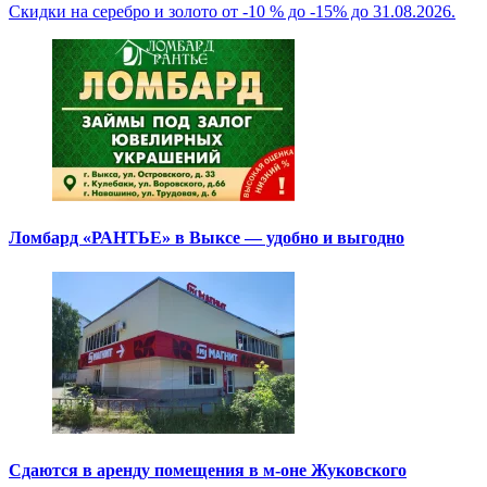
Скидки на серебро и золото от -10 % до -15% до 31.08.2026.
Ломбард «РАНТЬЕ» в Выксе — удобно и выгодно
Сдаются в аренду помещения в м-оне Жуковского