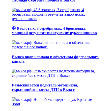
Леонида Сергеева прошел в Выксе
🥋 6 золотых, 3 серебряных, 4 бронзовых:
мощный результат выксунских рукопашников
Выкса вновь попала в объективы федерального
канала
Разыскивается водитель мотоцикла,
скрывшийся с места ДТП в Выксе