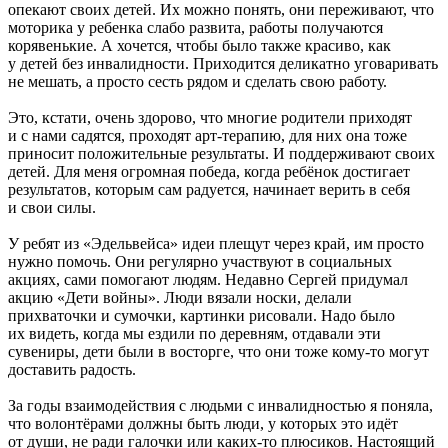
опекают своих детей. Их можно понять, они переживают, что
моторика у ребенка слабо развита, работы получаются
корявенькие. А хочется, чтобы было также красиво, как
у детей без инвалидности. Приходится деликатно уговаривать
не мешать, а просто сесть рядом и сделать свою работу.
Это, кстати, очень здорово, что многие родители приходят
и с нами садятся, проходят арт-терапию, для них она тоже
приносит положительные результаты. И поддерживают своих
детей. Для меня огромная победа, когда ребёнок достигает
результатов, которым сам радуется, начинает верить в себя
и свои силы.
У ребят из «Эдельвейса» идеи плещут через край, им просто
нужно помочь. Они регулярно участвуют в социальных
акциях, сами помогают людям. Недавно Сергей придумал
акцию «Дети войны». Люди вязали носки, делали
прихваточки и сумочки, картинки рисовали. Надо было
их видеть, когда мы ездили по деревням, отдавали эти
сувениры, дети были в восторге, что они тоже кому-то могут
доставить радость.
За годы взаимодействия с людьми с инвалидностью я поняла,
что волонтёрами должны быть люди, у которых это идёт
от души, не ради галочки или каких-то плюсиков. Настоящий