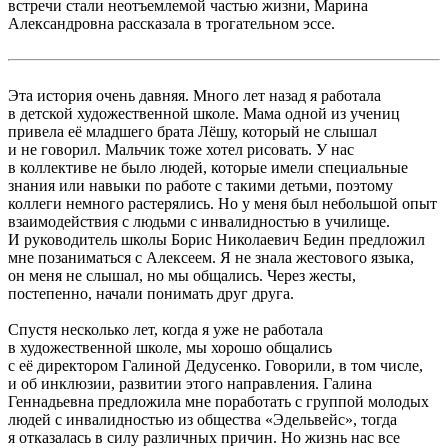
встречи стали неотъемлемой частью жизни, Марина
Александровна рассказала в трогательном эссе.
Эта история очень давняя. Много лет назад я работала
в детской художественной школе. Мама одной из учениц
привела её младшего брата Лёшу, который не слышал
и не говорил. Мальчик тоже хотел рисовать. У нас
в коллективе не было людей, которые имели специальные
знания или навыки по работе с такими детьми, поэтому
коллеги немного растерялись. Но у меня был небольшой опыт
взаимодействия с людьми с инвалидностью в училище.
И руководитель школы Борис Николаевич Бедин предложил
мне позаниматься с Алексеем. Я не знала жестового языка,
он меня не слышал, но мы общались. Через жесты,
постепенно, начали понимать друг друга.
Спустя несколько лет, когда я уже не работала
в художественной школе, мы хорошо общались
с её директором Галиной Дедусенко. Говорили, в том числе,
и об инклюзии, развитии этого направления. Галина
Геннадьевна предложила мне поработать с группой молодых
людей с инвалидностью из общества «Эдельвейс», тогда
я отказалась в силу различных причин. Но жизнь нас все