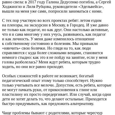
равно свела: в 2017 году Галина Дедусенко погибла, а Сергей
Ходжиогло и Лиля Рубцова, руководители «Эдельвейса»,
вышли на меня уже сами, попросили заниматься с ними.
С тех пор участвую во всех проектах ребят: летом ездим
на пленэры, на экскурсии в Москву, в Городец. И уже давно
не только как педагог, но как друг. Они настолько активные,
что я и сама многому у них учусь, развиваюсь, как педагог
и как личность. У меня даже изменилось отношение
к собственному состоянию и болезням. Мы привыкли
«нянчить» свои болячки. Но глядя на то, как люди
справляются с куда более сложными вещами, становится
немного стыдно: как это я не пойду на занятие, если у меня
голова разболелась? Меня ждут ребята, которым трудно
ходить, но они все равно приходят.
Особых сложностей в работе не возникает, богатый
педагогический опыт этому только способствует. Нужно
только учитывать все мелочи. Допустим, есть ребята, которые
не могут пачкать руки, от прикосновения к глине или
пластилину их просто передергивает. Или случай, когда одни
дети не хотят делать то, что делают остальные. Приходится
быстро придумывать, как предложить альтернативу.
Чаще проблемы бывают с родителями, которые чересчур