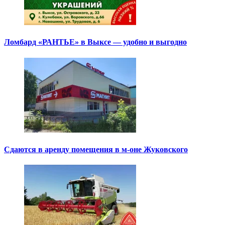
Ломбард «РАНТЬЕ» в Выксе — удобно и выгодно
Сдаются в аренду помещения в м-оне Жуковского