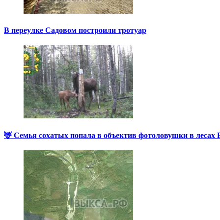
В переулке Садовом построили тротуар
🦌 Семья сохатых попала в объектив фотоловушки в лесах