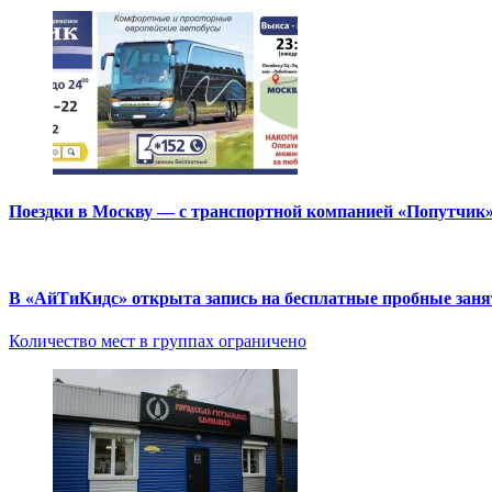
Поездки в Москву — с транспортной компанией «Попутчик
В «АйТиКидс» открыта запись на бесплатные пробные зан
Количество мест в группах ограничено