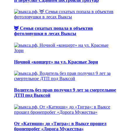
В переулке Садовом построили тротуар
🦌 Семья сохатых попала в объектив
фотоловушки в лесах Выксы
Ночной «концерт» на ул. Красные Зори
Водитель без прав получил 9 лет за смертельное
ДТП под Выксой
От «Катюши» до «Тигра»: в Выксе прошел
бронепробег «Дорога Мужества»