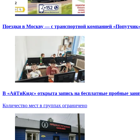
Поездки в Москву — с транспортной компанией «Попутчик
В «АйТиКидс» открыта запись на бесплатные пробные зан
Количество мест в группах ограничено