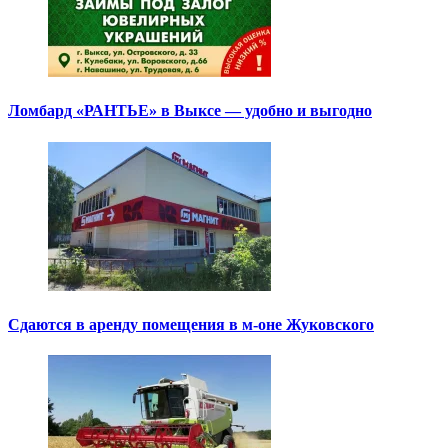
Ломбард «РАНТЬЕ» в Выксе — удобно и выгодно
Сдаются в аренду помещения в м-оне Жуковского