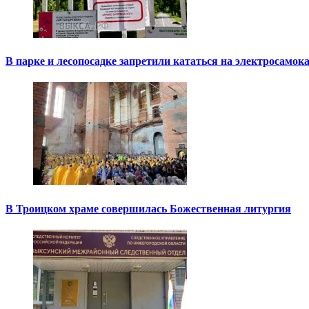
В парке и лесопосадке запретили кататься на электросамок
В Троицком храме совершилась Божественная литургия