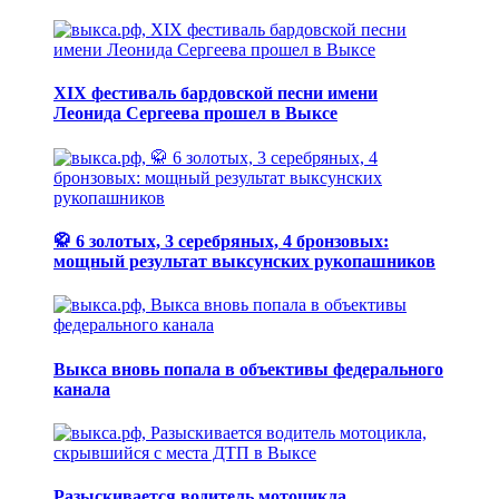
XIX фестиваль бардовской песни имени
Леонида Сергеева прошел в Выксе
🥋 6 золотых, 3 серебряных, 4 бронзовых:
мощный результат выксунских рукопашников
Выкса вновь попала в объективы федерального
канала
Разыскивается водитель мотоцикла,