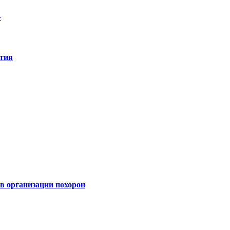
»
ятия
 организации похорон