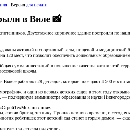
иля
· Версия
для печати
рыли в Виле 📸
воспитанников. Двухэтажное кирпичное здание построили по нац
удованы актовый и спортивный залы, пищевой и медицинский бл
на 120 мест, что позволит обеспечить дошкольным образованием
Общая сумма инвестиций в повышение качества жизни этой терр
 поселковой школы.
в Выксе работают 28 детсадов, которые посещают 4 500 воспита
ография», и один из первых детских садов в этом году открыва
 — подчеркнула замминистра образования и науки Нижегородск
 «СтройТехМеханизация».
ты, состав бригад, технику. Прошло немного времени, и сегодн
многих ребятишек этот детский сад станет вторым домом, — ск
оительство детсада получили: