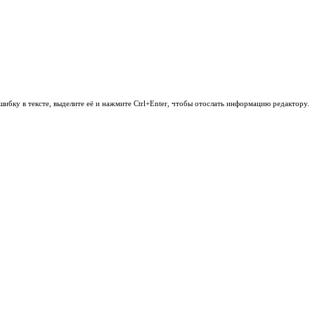
шибку в тексте, выделите её и нажмите Ctrl+Enter, чтобы отослать информацию редактору.