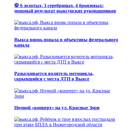
🥋 6 золотых, 3 серебряных, 4 бронзовых:
мощный результат выксунских рукопашников
Выкса вновь попала в объективы федерального
канала
Разыскивается водитель мотоцикла,
скрывшийся с места ДТП в Выксе
Ночной «концерт» на ул. Красные Зори