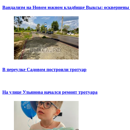
Вандализм на Новом южном кладбище Выксы: осквернены
В переулке Садовом построили тротуар
На улице Ульянова начался ремонт тротуара