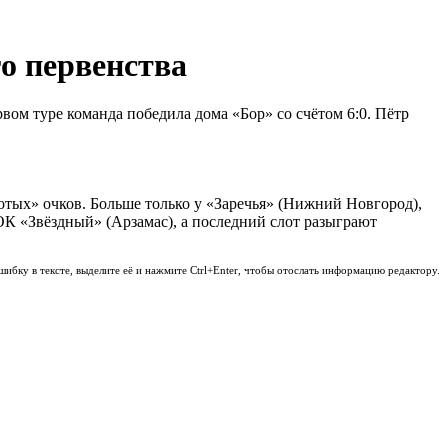
о первенства
вом туре команда победила дома «Бор» со счётом 6:0. Пётр
отых» очков. Больше только у «Заречья» (Нижний Новгород),
ОК «Звёздный» (Арзамас), а последний слот разыграют
шибку в тексте, выделите её и нажмите Ctrl+Enter, чтобы отослать информацию редактору.