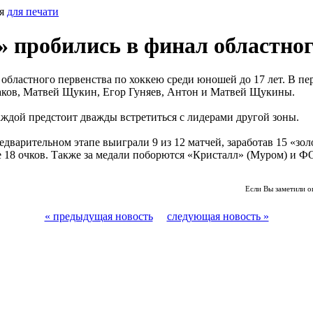
ия
для печати
 пробились в финал областног
областного первенства по хоккею среди юношей до 17 лет. В пер
аков, Матвей Щукин, Егор Гуняев, Антон и Матвей Щукины.
аждой предстоит дважды встретиться с лидерами другой зоны.
варительном этапе выиграли 9 из 12 матчей, заработав 15 «зол
е 18 очков. Также за медали поборются «Кристалл» (Муром) и Ф
Если Вы заметили о
« предыдущая новость
следующая новость »