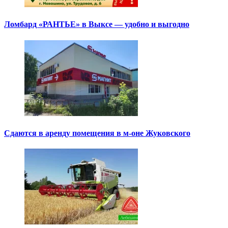
Ломбард «РАНТЬЕ» в Выксе — удобно и выгодно
Сдаются в аренду помещения в м-оне Жуковского