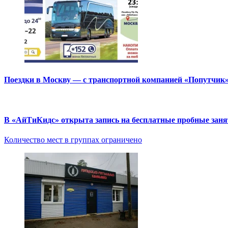
Поездки в Москву — с транспортной компанией «Попутчик
В «АйТиКидс» открыта запись на бесплатные пробные зан
Количество мест в группах ограничено