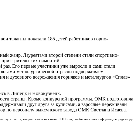
вои таланты показали 185 детей работников горно-
ный жанр. Лауреатами второй степени стали спортивно-
 приз зрительских симпатий.
й раз. Его первые участники уже выросли и сами стали
фсоюзами металлургической отрасли поддерживаем
дия и духовного возрождения горняков и металлургов «Сплав»
ись в Липецк и Новокузнецк.
нности страны. Кроме конкурсной программы, ОМК подготовила
поддерживали друг друга за кулисами, а взрослые переживали
ктор по персоналу выксунского завода ОМК Светлана Исаева.
шибку в тексте, выделите её и нажмите Ctrl+Enter, чтобы отослать информацию редактору.