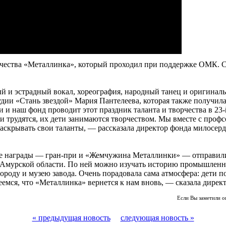
рчества «Металлинка», который проходил при поддержке ОМК. С
 и эстрадный вокал, хореография, народный танец и оригиналь
дии «Стань звездой» Мария Пантелеева, которая также получила
и наш фонд проводит этот праздник таланта и творчества в 23-
ли трудятся, их дети занимаются творчеством. Мы вместе с про
 раскрывать свои таланты, — рассказала директор фонда милосер
ные награды — гран-при и «Жемчужина Металлинки» — отправил
 до Амурской области. По ней можно изучать историю промышле
городу и музею завода. Очень порадовала сама атмосфера: дети 
адеемся, что «Металлинка» вернется к нам вновь, — сказала дире
Если Вы заметили о
« предыдущая новость
следующая новость »