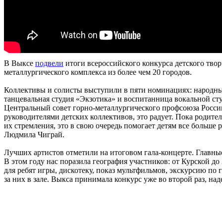
В Выксе
подвели
итоги всероссийского конкурса детского тво
металлургического комплекса из более чем 20 городов.
Коллективы и солисты выступили в пяти номинациях: народный
танцевальная студия «Экзотика» и воспитанница вокальной сту
Центральный совет горно-металлургического профсоюза России 
руководителями детских коллективов, это радует. Пока родите
их стремления, это в свою очередь помогает детям все больше
Людмила Чиграй.
Лучших артистов отметили на итоговом гала-концерте. Глав
В этом году нас поразила география участников: от Курской
для ребят игры, дискотеку, показ мультфильмов, экскурсию по 
за них в зале. Выкса принимала конкурс уже во второй раз, н