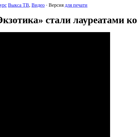
урс
Выкса ТВ
,
Видео
· Версия
для печати
Экзотика» стали лауреатами к