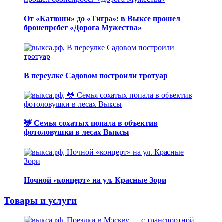
От «Катюши» до «Тигра»: в Выксе прошел
бронепробег «Дорога Мужества»
В переулке Садовом построили тротуар
🦌 Семья сохатых попала в объектив
фотоловушки в лесах Выксы
Ночной «концерт» на ул. Красные Зори
Товары и услуги