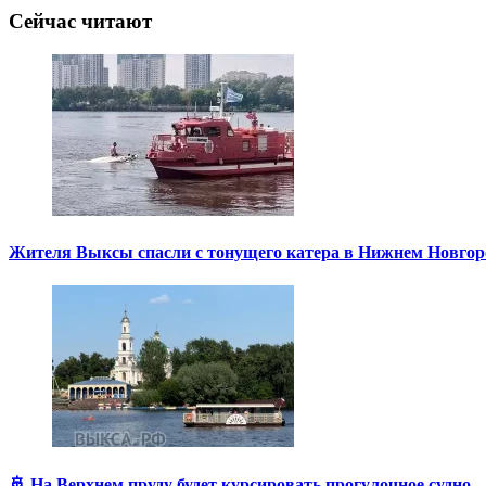
Сейчас читают
Жителя Выксы спасли с тонущего катера в Нижнем Новгор
🚢 На Верхнем пруду будет курсировать прогулочное судно