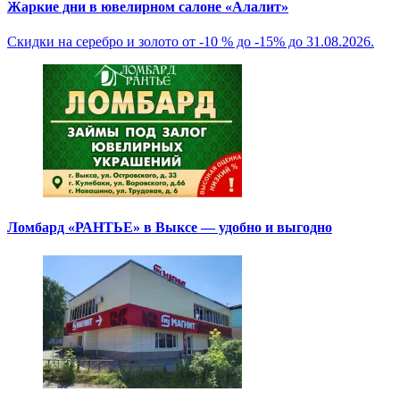
Жаркие дни в ювелирном салоне «Алалит»
Скидки на серебро и золото от -10 % до -15% до 31.08.2026.
Ломбард «РАНТЬЕ» в Выксе — удобно и выгодно