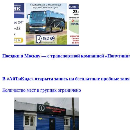
Поездки в Москву — с транспортной компанией «Попутчик
В «АйТиКидс» открыта запись на бесплатные пробные зан
Количество мест в группах ограничено