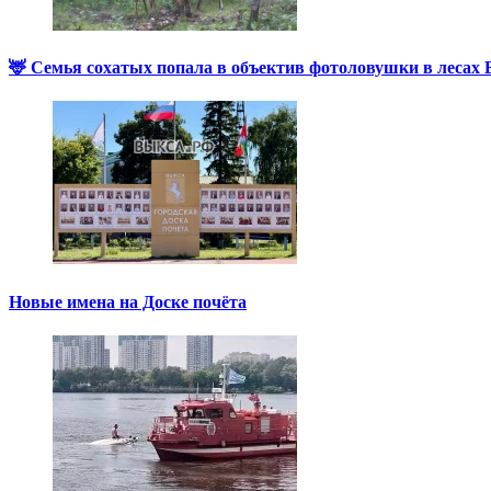
🦌 Семья сохатых попала в объектив фотоловушки в лесах
Новые имена на Доске почёта