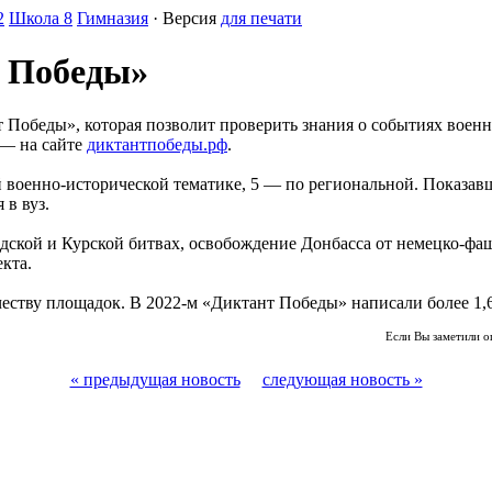
2
Школа 8
Гимназия
· Версия
для печати
 Победы»
нт Победы», которая позволит проверить знания о событиях вое
 — на сайте
диктантпобеды.рф
.
й военно-исторической тематике, 5 — по региональной. Показав
 в вуз.
ской и Курской битвах, освобождение Донбасса от немецко-фа
кта.
честву площадок. В 2022-м «Диктант Победы» написали более 1,6
Если Вы заметили о
« предыдущая новость
следующая новость »