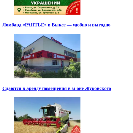
Ломбард «РАНТЬЕ» в Выксе — удобно и выгодно
Сдаются в аренду помещения в м-оне Жуковского