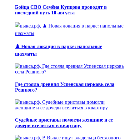
Бойца СВО Семёна Купцова проводят в
последний путь 10 августа
♟️ Новая локация в парке: напольные
шахматы
Где стояла древняя Успенская церковь села
Решного?
Судебные приставы помогли женщине и ее
дочери вселиться в квартиру