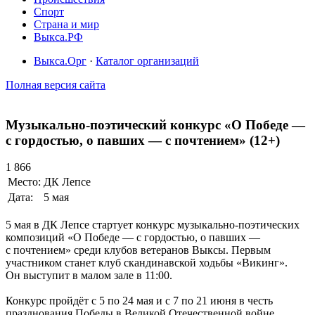
Спорт
Страна и мир
Выкса.РФ
Выкса.Орг
·
Каталог организаций
Полная версия сайта
Музыкально-поэтический конкурс «О Победе —
с гордостью, о павших — с почтением» (12+)
1 866
Место:
ДК Лепсе
Дата:
5 мая
5 мая в ДК Лепсе стартует конкурс музыкально-поэтических
композиций «О Победе — с гордостью, о павших —
с почтением» среди клубов ветеранов Выксы. Первым
участником станет клуб скандинавской ходьбы «Викинг».
Он выступит в малом зале в 11:00.
Конкурс пройдёт с 5 по 24 мая и с 7 по 21 июня в честь
празднования Победы в Великой Отечественной войне