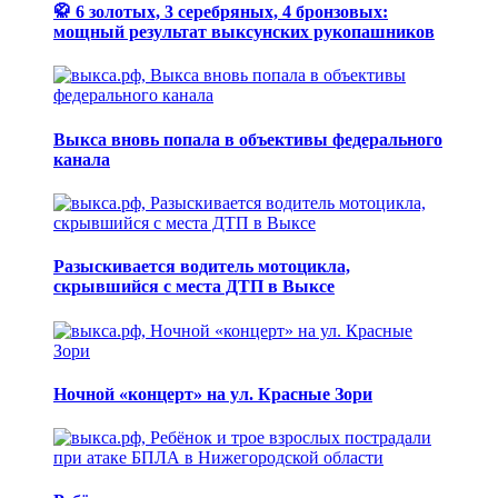
🥋 6 золотых, 3 серебряных, 4 бронзовых:
мощный результат выксунских рукопашников
Выкса вновь попала в объективы федерального
канала
Разыскивается водитель мотоцикла,
скрывшийся с места ДТП в Выксе
Ночной «концерт» на ул. Красные Зори