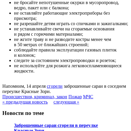
не бросайте непотушенные окурки в мусоропровод,
ведро, пакет или с балкона;
не оставляйте работающие электроприборы без
присмотра;
не разрешайте детям играть со спичками и зажигалками;
не устанавливайте свечи на сгораемые основания
и рядом с горючими материалами;
не жгите траву и не разводите костры менее чем
в 50 метрах от ближайших строений;
соблюдайте правила эксплуатации газовых плиток
и колонок;
следите за состоянием электропроводки и розеток;
не используйте для розжига легковоспламеняющиеся
жидкости.
Напомним, 14 апреля
сгорели
заброшенные сараи в соседнем
переулке Красные Зори.
Происшествия, криминал, закон
Пожар
МЧС
« предыдущая новость
следующая »
Новости по теме
Заброшенные сараи сгорели в переулке
Красные Зори