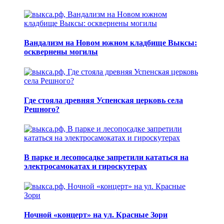
Вандализм на Новом южном кладбище Выксы:
осквернены могилы
Где стояла древняя Успенская церковь села
Решного?
В парке и лесопосадке запретили кататься на
электросамокатах и гироскутерах
Ночной «концерт» на ул. Красные Зори