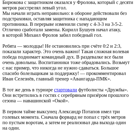
Бирюкова с защитником оказался у Фролова, который с десяти
метров расстрелял левый угол.
Мы начали играть неправильно: в обороне действовали без
подстраховки, оставляя защитника с нападающим
противника. В перерыве изменили схему с 4-3-3 на 3-5-2.
Отлично сработали замены. Кирилл Бушуев начал атаку,
в которой Михаил Фролов забил победный гол.
Ребята — молодцы! Не остановились при счёте 0:2 и 2:3,
показали характер. Это очень важно! Такая сложная волевая
победа поднимает командный дух. В раздевалке все были
очень довольны. Воспитанники тоже обрадовались. Возьмут
с нас пример, что никогда не нужно сдаваться. Большое
спасибо болельщикам за поддержку! — прокомментировал
Иван Селезнёв, главный тренер «Авангарда-ПМК».
В тот же день в турнире
стартовали
футболисты «Дружбы».
Они встретились в гостях с серебряным призёром прошлого
сезона — навашинской «Окой».
В первом тайме выксунец Александр Потапов имел три
голевых момента. Сначала форвард не попал с трёх метров
по пустым воротам, а затем не реализовал два выхода один
на один.