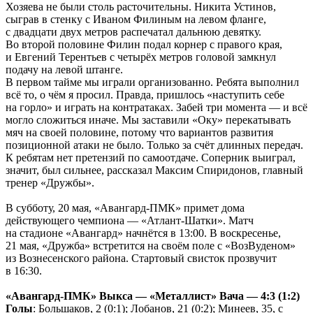
Хозяева не были столь расточительны. Никита Устинов,
сыграв в стенку с Иваном Филиным на левом фланге,
с двадцати двух метров распечатал дальнюю девятку.
Во второй половине Филин подал корнер с правого края,
и Евгений Терентьев с четырёх метров головой замкнул
подачу на левой штанге.
В первом тайме мы играли организованно. Ребята выполнил
всё то, о чём я просил. Правда, пришлось «наступить себе
на горло» и играть на контратаках. Забей три момента — и всё
могло сложиться иначе. Мы заставили «Оку» перекатывать
мяч на своей половине, потому что вариантов развития
позиционной атаки не было. Только за счёт длинных передач.
К ребятам нет претензий по самоотдаче. Соперник выиграл,
значит, был сильнее, рассказал Максим Спиридонов, главный
тренер «Дружбы».
В субботу, 20 мая, «Авангард-ПМК» примет дома
действующего чемпиона — «Атлант-Шатки». Матч
на стадионе «Авангард» начнётся в 13:00. В воскресенье,
21 мая, «Дружба» встретится на своём поле с «ВозВуденом»
из Вознесенского района. Стартовый свисток прозвучит
в 16:30.
«Авангард-ПМК» Выкса — «Металлист» Вача — 4:3 (1:2)
Голы
: Большаков, 2 (0:1); Лобанов, 21 (0:2); Минеев, 35, с