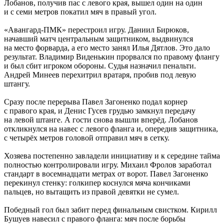
Лобанов, получив пас с левого края, вышел один на один
и с семи метров покатил мяч в правый угол.
«Авангард-ПМК» перестроил игру. Даниил Бирюков,
начавший матч центральным защитником, выдвинулся
на место форварда, а его место занял Илья Дятлов. Это дало
результат. Владимир Виденькин прорвался по правому флангу
и был сбит игроком обороны. Судья назначил пенальти.
Андрей Минеев перехитрил вратаря, пробив под левую
штангу.
Сразу после перерыва Павел Загоненко подал корнер
с правого края, и Денис Гусев грудью замкнул передачу
на левой штанге. А гости снова вышли вперёд. Лобанов
откликнулся на навес с левого фланга и, опередив защитника,
с четырёх метров головой отправил мяч в сетку.
Хозяева постепенно завладели инициативу и к середине тайма
полностью контролировали игру. Михаил Фролов заработал
стандарт в восемнадцати метрах от ворот. Павел Загоненко
перекинул стенку: голкипер коснулся мяча кончиками
пальцев, но вытащить из правой девятки не сумел.
Победный гол был забит перед финальным свистком. Кирилл
Бушуев навесил с правого фланга: мяч после борьбы