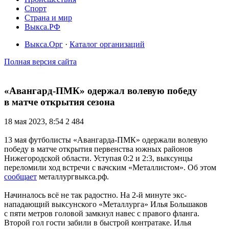
Спорт
Страна и мир
Выкса.РФ
Выкса.Орг
·
Каталог организаций
Полная версия сайта
«Авангард-ПМК» одержал волевую победу
в матче открытия сезона
18 мая 2023, 8:54
2 484
13 мая футболисты «Авангарда-ПМК» одержали волевую
победу в матче открытия первенства южных районов
Нижегородской области. Уступая 0:2 и 2:3, выксунцы
переломили ход встречи с вачским «Металлистом». Об этом
сообщает
металлургвыкса.рф.
Начиналось всё не так радостно. На 2-й минуте экс-
нападающий выксунского «Металлурга» Илья Большаков
с пяти метров головой замкнул навес с правого фланга.
Второй гол гости забили в быстрой контратаке. Илья