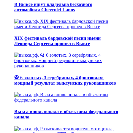
В Выксе ищут владельца бесхозного
автомобиля Chevrolet Lanos
XIX фестиваль бардовской песни имени
Леонида Сергеева прошел в Выксе
🥋 6 золотых, 3 серебряных, 4 бронзовых:
мощный результат выксунских рукопашников
Выкса вновь попала в объективы федерального
канала