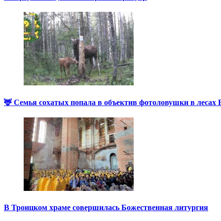
🦌 Семья сохатых попала в объектив фотоловушки в лесах
В Троицком храме совершилась Божественная литургия