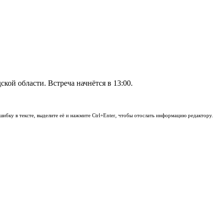
ой области. Встреча начнётся в 13:00.
шибку в тексте, выделите её и нажмите Ctrl+Enter, чтобы отослать информацию редактору.