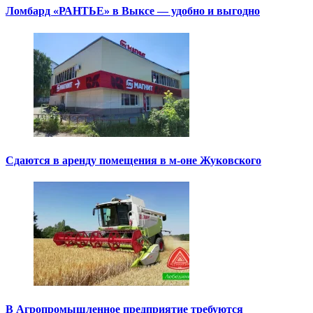
Ломбард «РАНТЬЕ» в Выксе — удобно и выгодно
Сдаются в аренду помещения в м-оне Жуковского
В Агропромышленное предприятие требуются