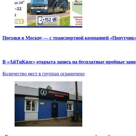
Поездки в Москву — с транспортной компанией «Попутчик
В «АйТиКидс» открыта запись на бесплатные пробные зан
Количество мест в группах ограничено