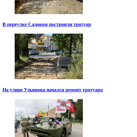
В переулке Садовом построили тротуар
На улице Ульянова начался ремонт тротуара