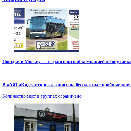
Поездки в Москву — с транспортной компанией «Попутчик
В «АйТиКидс» открыта запись на бесплатные пробные зан
Количество мест в группах ограничено