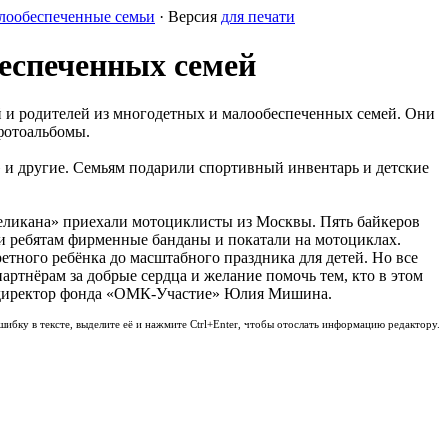
лообеспеченные семьи
· Версия
для печати
еспеченных семей
 и родителей из многодетных и малообеспеченных семей. Они
фотоальбомы.
 и другие. Семьям подарили спортивный инвентарь и детские
Пеликана» приехали мотоциклисты из Москвы. Пять байкеров
и ребятам фирменные банданы и покатали на мотоциклах.
ретного ребёнка до масштабного праздника для детей. Но все
ртнёрам за добрые сердца и желание помочь тем, кто в этом
ый директор фонда «ОМК-Участие» Юлия Мишина.
шибку в тексте, выделите её и нажмите Ctrl+Enter, чтобы отослать информацию редактору.