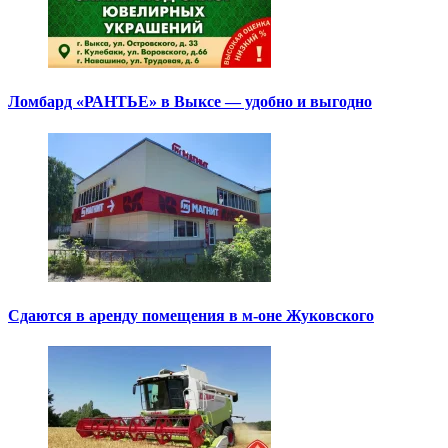
Ломбард «РАНТЬЕ» в Выксе — удобно и выгодно
Сдаются в аренду помещения в м-оне Жуковского