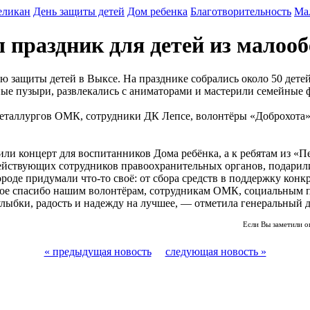
еликан
День защиты детей
Дом ребенка
Благотворительность
Ма
праздник для детей из малооб
защиты детей в Выксе. На празднике собрались около 50 детей
ые пузыри, развлекались с аниматорами и мастерили семейные 
еталлургов ОМК, сотрудники ДК Лепсе, волонтёры «Доброхота»
или концерт для воспитанников Дома ребёнка, а к ребятам из «
действующих сотрудников правоохранительных органов, подарил
роде придумали что-то своё: от сбора средств в поддержку конк
ое спасибо нашим волонтёрам, сотрудникам ОМК, социальным па
м улыбки, радость и надежду на лучшее, — отметила генеральн
Если Вы заметили о
« предыдущая новость
следующая новость »