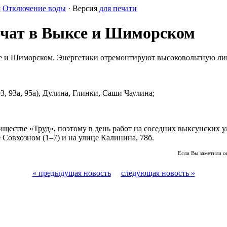
я
Отключение воды
· Версия
для печати
ючат в Выксе и Шиморском
е и Шиморском. Энергетики отремонтируют высоковольтную лин
, 93а, 95а), Дулина, Глинки, Саши Чаулина;
иществе «Труд», поэтому в день работ на соседних выксунских 
Совхозном (1–7) и на улице Калинина, 78б.
Если Вы заметили о
« предыдущая новость
следующая новость »