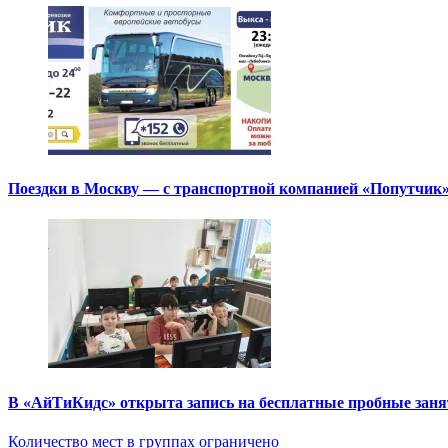
Поездки в Москву — с транспортной компанией «Попутчик
В «АйТиКидс» открыта запись на бесплатные пробные зан
Количество мест в группах ограничено