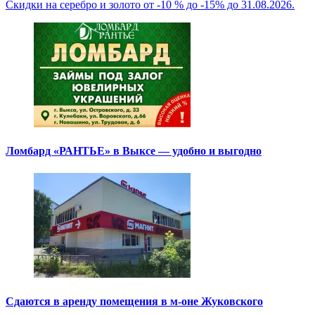
Скидки на серебро и золото от -10 % до -15% до 31.08.2026.
Ломбард «РАНТЬЕ» в Выксе — удобно и выгодно
Сдаются в аренду помещения в м-оне Жуковского