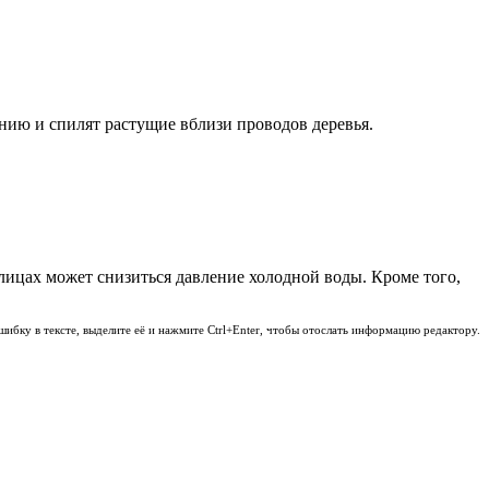
ию и спилят растущие вблизи проводов деревья.
улицах может снизиться давление холодной воды. Кроме того,
шибку в тексте, выделите её и нажмите Ctrl+Enter, чтобы отослать информацию редактору.