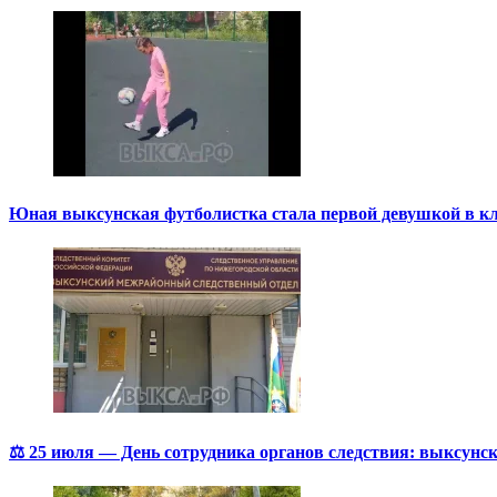
Юная выксунская футболистка стала первой девушкой в к
⚖️ 25 июля — День сотрудника органов следствия: выксунск