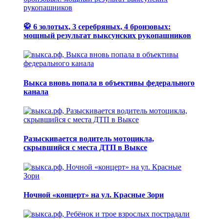
🥋 6 золотых, 3 серебряных, 4 бронзовых:
мощный результат выксунских рукопашников
Выкса вновь попала в объективы федерального
канала
Разыскивается водитель мотоцикла,
скрывшийся с места ДТП в Выксе
Ночной «концерт» на ул. Красные Зори